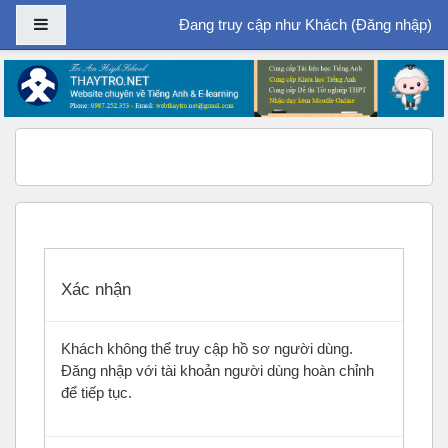
Bảng điều khiển cạnh
Đang truy cập như Khách (
Đăng nhập
)
Chuyển tới nội dung chính
Xác nhận
Khách không thể truy cập hồ sơ người dùng.
Đăng nhập với tài khoản người dùng hoàn chỉnh
để tiếp tục.