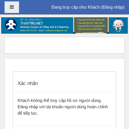
Bảng điều khiển cạnh
Đang truy cập như Khách (
Đăng nhập
)
Chuyển tới nội dung chính
Xác nhận
Khách không thể truy cập hồ sơ người dùng.
Đăng nhập với tài khoản người dùng hoàn chỉnh
để tiếp tục.