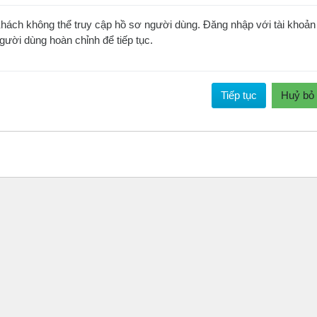
hách không thể truy cập hồ sơ người dùng. Đăng nhập với tài khoản
gười dùng hoàn chỉnh để tiếp tục.
Tiếp tục
Huỷ bỏ