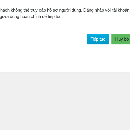
hách không thể truy cập hồ sơ người dùng. Đăng nhập với tài khoản
gười dùng hoàn chỉnh để tiếp tục.
Tiếp tục
Huỷ bỏ