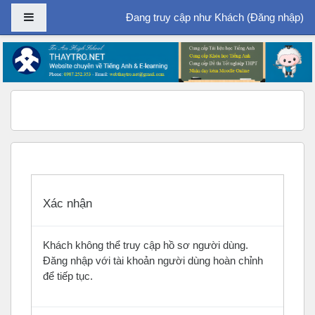
Bảng điều khiển cạnh
Đang truy cập như Khách (
Đăng nhập
)
Chuyển tới nội dung chính
Xác nhận
Khách không thể truy cập hồ sơ người dùng.
Đăng nhập với tài khoản người dùng hoàn chỉnh
để tiếp tục.