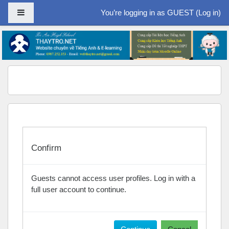
Side panel
You’re logging in as GUEST (
Log in
)
Skip to main content
Confirm
Guests cannot access user profiles. Log in with a
full user account to continue.