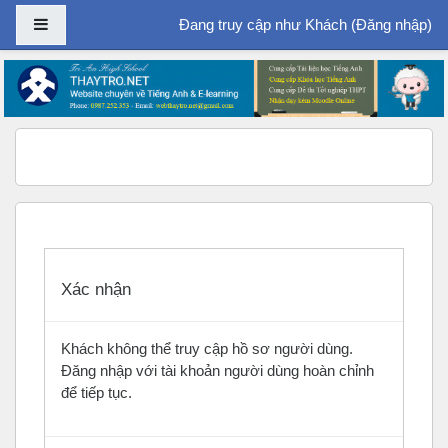
Bảng điều khiển cạnh
Đang truy cập như Khách (
Đăng nhập
)
Chuyển tới nội dung chính
Xác nhận
Khách không thể truy cập hồ sơ người dùng.
Đăng nhập với tài khoản người dùng hoàn chỉnh
để tiếp tục.