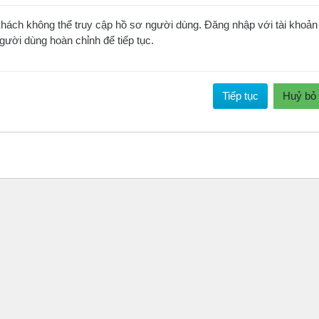
hách không thể truy cập hồ sơ người dùng. Đăng nhập với tài khoản
gười dùng hoàn chỉnh để tiếp tục.
Tiếp tục
Huỷ bỏ