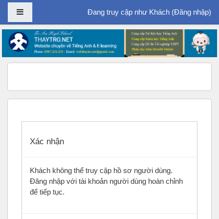
Bảng điều khiển cạnh
Đang truy cập như Khách (
Đăng nhập
)
Chuyển tới nội dung chính
Xác nhận
Khách không thể truy cập hồ sơ người dùng.
Đăng nhập với tài khoản người dùng hoàn chỉnh
để tiếp tục.