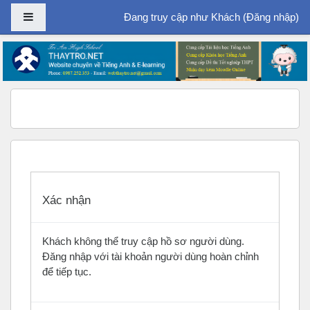
Bảng điều khiển cạnh
Đang truy cập như Khách (
Đăng nhập
)
Chuyển tới nội dung chính
Xác nhận
Khách không thể truy cập hồ sơ người dùng.
Đăng nhập với tài khoản người dùng hoàn chỉnh
để tiếp tục.