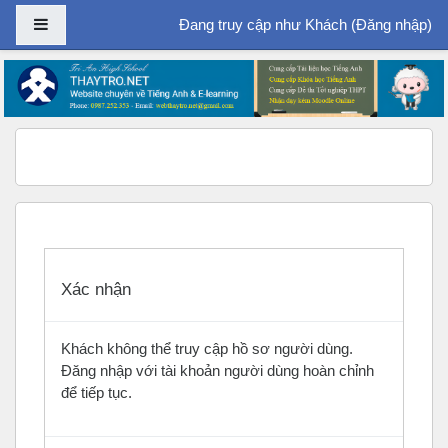
Bảng điều khiển cạnh
Đang truy cập như Khách (
Đăng nhập
)
Chuyển tới nội dung chính
Xác nhận
Khách không thể truy cập hồ sơ người dùng.
Đăng nhập với tài khoản người dùng hoàn chỉnh
để tiếp tục.