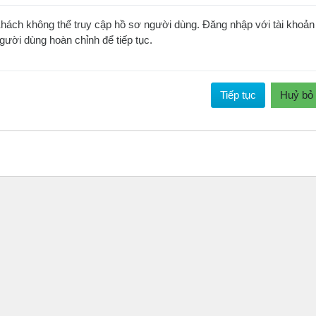
hách không thể truy cập hồ sơ người dùng. Đăng nhập với tài khoản
gười dùng hoàn chỉnh để tiếp tục.
Tiếp tục
Huỷ bỏ