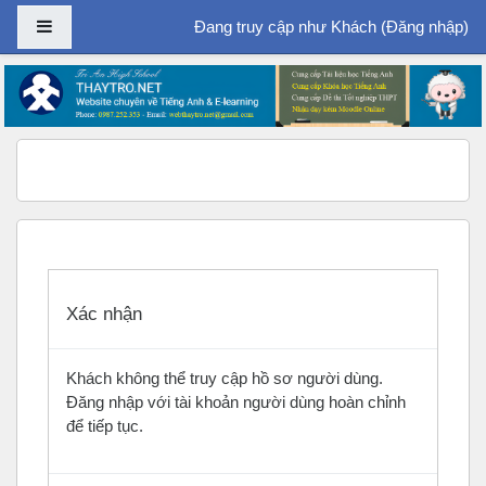
Bảng điều khiển cạnh
Đang truy cập như Khách (
Đăng nhập
)
Chuyển tới nội dung chính
Xác nhận
Khách không thể truy cập hồ sơ người dùng.
Đăng nhập với tài khoản người dùng hoàn chỉnh
để tiếp tục.