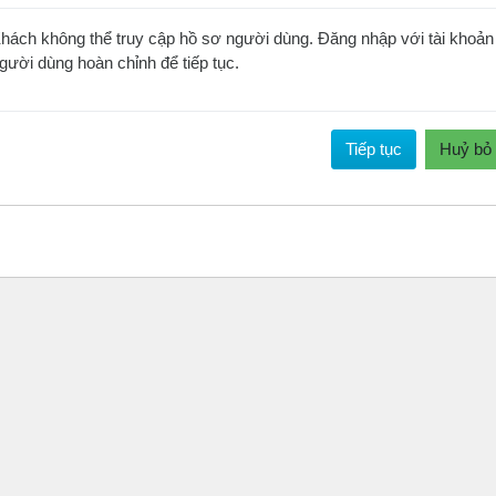
hách không thể truy cập hồ sơ người dùng. Đăng nhập với tài khoản
gười dùng hoàn chỉnh để tiếp tục.
Tiếp tục
Huỷ bỏ