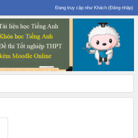
Đang truy cập như Khách (
Đăng nhập
)