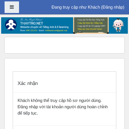
Bảng điều khiển cạnh
Đang truy cập như Khách (
Đăng nhập
)
Chuyển tới nội dung chính
Xác nhận
Khách không thể truy cập hồ sơ người dùng.
Đăng nhập với tài khoản người dùng hoàn chỉnh
để tiếp tục.