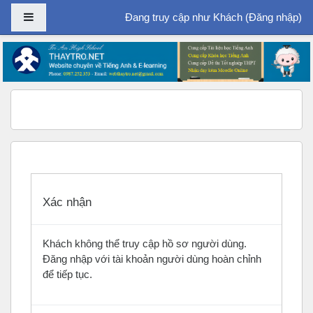
Bảng điều khiển cạnh
Đang truy cập như Khách (
Đăng nhập
)
Chuyển tới nội dung chính
Xác nhận
Khách không thể truy cập hồ sơ người dùng.
Đăng nhập với tài khoản người dùng hoàn chỉnh
để tiếp tục.