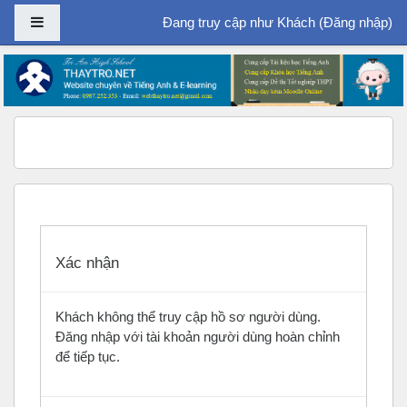
Bảng điều khiển cạnh
Đang truy cập như Khách (
Đăng nhập
)
Chuyển tới nội dung chính
Xác nhận
Khách không thể truy cập hồ sơ người dùng.
Đăng nhập với tài khoản người dùng hoàn chỉnh
để tiếp tục.