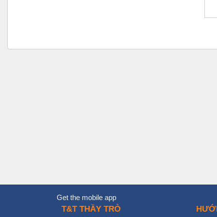
Get the mobile app
T&T THẦY TRÒ
HƯỚ