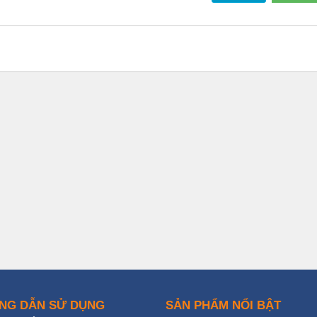
NG DẪN SỬ DỤNG
SẢN PHẨM NỔI BẬT