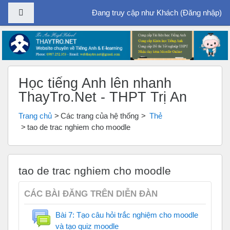
Bảng điều khiển cạnh
Đang truy cập như Khách (
Đăng nhập
)
Chuyển tới nội dung chính
Học tiếng Anh lên nhanh
ThayTro.Net - THPT Trị An
Trang chủ
Các trang của hệ thống
Thẻ
tao de trac nghiem cho moodle
tao de trac nghiem cho moodle
CÁC BÀI ĐĂNG TRÊN DIỄN ĐÀN
Bài 7: Tạo câu hỏi trắc nghiệm cho moodle
và tạo quiz moodle