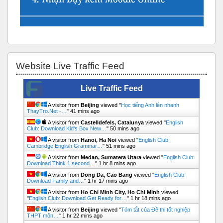
Bỏ qua Website Live Traffic Feed
Website Live Traffic Feed
Live Traffic Feed
A visitor from
Beijing
viewed "
Học tiếng Anh lên nhanh
ThayTro.Net -…
"
41 mins ago
A visitor from
Castelldefels, Catalunya
viewed "
English
Club: Download Kid's Box New…
"
50 mins ago
A visitor from
Hanoi, Ha Noi
viewed "
English Club:
Cambridge English Grammar…
"
51 mins ago
A visitor from
Medan, Sumatera Utara
viewed "
English Club:
Download Think 1 second…
"
1 hr 8 mins ago
A visitor from
Dong Da, Cao Bang
viewed "
English Club:
Download Family and…
"
1 hr 17 mins ago
A visitor from
Ho Chi Minh City, Ho Chi Minh
viewed
"
English Club: Download Get Ready for…
"
1 hr 18 mins ago
A visitor from
Beijing
viewed "
Tóm tắt của Đề thi tốt nghiệp
THPT môn…
"
1 hr 22 mins ago