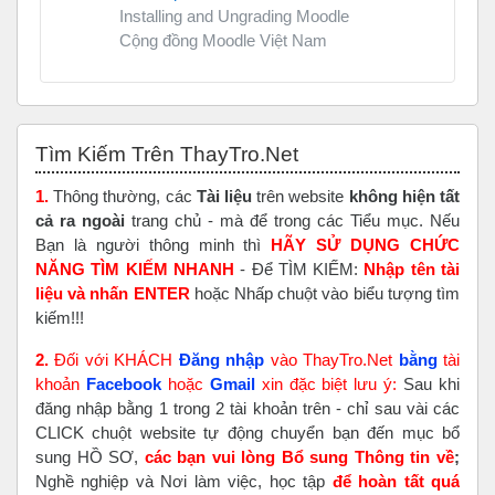
Installing and Ungrading Moodle
Cộng đồng Moodle Việt Nam
Bỏ qua Tìm Kiếm Trên ThayTro.Net
Tìm Kiếm Trên ThayTro.Net
1.
Thông thường, các
Tài liệu
trên website
không hiện tất
cả ra ngoài
trang chủ - mà để trong các Tiểu mục. Nếu
Bạn là người thông minh thì
HÃY SỬ DỤNG CHỨC
NĂNG TÌM KIẾM NHANH
- Để TÌM KIẾM:
Nhập tên tài
liệu và nhấn ENTER
hoặc Nhấp chuột vào biểu tượng tìm
kiếm!!!
2.
Đối với KHÁCH
Đăng nhập
vào ThayTro.Net
bằng
tài
khoản
Faceboo
k
hoặc
Gmail
xin đặc biệt lưu ý:
Sau khi
đăng nhập bằng 1 trong 2 tài khoản trên - chỉ sau vài các
CLICK chuột website tự động chuyển bạn đến mục bổ
sung HỒ SƠ,
các bạn vui lòng Bổ sung Thông tin về
;
Nghề nghiệp và Nơi làm việc, học tập
để hoàn tất
quá