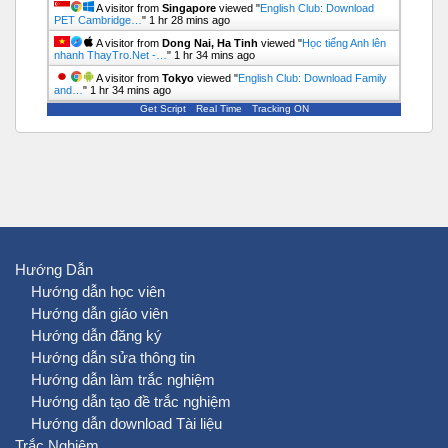
A visitor from
Singapore
viewed "
English Club: Download
PET Cambridge…
"
1 hr 28 mins ago
A visitor from
Dong Nai, Ha Tinh
viewed "
Học tiếng Anh lên
nhanh ThayTro.Net -…
"
1 hr 34 mins ago
A visitor from
Tokyo
viewed "
English Club: Download Family
and…
"
1 hr 34 mins ago
Get Script
Real Time
Tracking ON
Hướng Dẫn
Hướng dẫn học viên
Hướng dẫn giáo viên
Hướng dẫn đăng ký
Hướng dẫn sửa thông tin
Hướng dẫn làm trắc nghiệm
Hướng dẫn tạo đề trắc nghiệm
Hướng dẫn download Tài liệu
Trắc Nghiệm