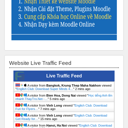
Bỏ qua Website Live Traffic Feed
Website Live Traffic Feed
Live Traffic Feed
A visitor from
Bangkok, Krung Thep Maha Nakhon
viewed
"
English Club: Download Super Minds 4…
"
2 mins ago
A visitor from
Bien Hoa, Dong Nai
viewed "
Học tiếng Anh lên
nhanh ThayTro.Net -…
"
5 mins ago
A visitor from
Vinh Long
viewed "
English Club: Download
Fun for Flyers…
"
7 mins ago
A visitor from
Vinh Long
viewed "
English Club: Download
Get Ready for…
"
15 mins ago
A visitor from
Hanoi, Ha Noi
viewed "
English Club: Download