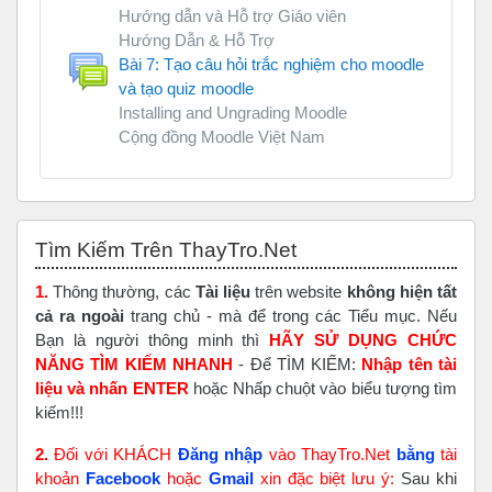
Hướng dẫn và Hỗ trợ Giáo viên
Hướng Dẫn & Hỗ Trợ
Bài 7: Tạo câu hỏi trắc nghiệm cho moodle
và tạo quiz moodle
Installing and Ungrading Moodle
Cộng đồng Moodle Việt Nam
Bỏ qua Tìm Kiếm Trên ThayTro.Net
Tìm Kiếm Trên ThayTro.Net
1.
Thông thường, các
Tài liệu
trên website
không hiện tất
cả ra ngoài
trang chủ - mà để trong các Tiểu mục. Nếu
Bạn là người thông minh thì
HÃY SỬ DỤNG CHỨC
NĂNG TÌM KIẾM NHANH
- Để TÌM KIẾM:
Nhập tên tài
liệu và nhấn ENTER
hoặc Nhấp chuột vào biểu tượng tìm
kiếm!!!
2.
Đối với KHÁCH
Đăng nhập
vào ThayTro.Net
bằng
tài
khoản
Faceboo
k
hoặc
Gmail
xin đặc biệt lưu ý:
Sau khi