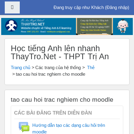
Bảng điều khiển cạnh
Đang truy cập như Khách (
Đăng nhập
)
Chuyển tới nội dung chính
Học tiếng Anh lên nhanh
ThayTro.Net - THPT Trị An
Trang chủ
Các trang của hệ thống
Thẻ
tao cau hoi trac nghiem cho moodle
tao cau hoi trac nghiem cho moodle
CÁC BÀI ĐĂNG TRÊN DIỄN ĐÀN
Hướng dẫn tạo các dạng câu hỏi trên
moodle