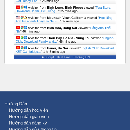
Get Ready For…
"
26 mins ago
A visitor from
Binh Long, Binh Phuoc
viewed "
Test Store:
Download Đề thi HSG Tiếng…
"
35 mins ago
A visitor from
Mountain View, California
viewed "
Học tiếng
Anh lên nhanh ThayTro.Net -…
"
37 mins ago
A visitor from
Bien Hoa, Dong Nai
viewed "
Tiếng Anh Thiếu
Nhi
"
46 mins ago
A visitor from
Thon Bay, Ba Ria - Vung Tau
viewed "
English
Club: Download Family and…
"
48 mins ago
A visitor from
Hanoi, Ha Noi
viewed "
English Club: Download
KET Cambridge…
"
1 hr 6 mins ago
Get Script
Real Time
Tracking ON
Hướng Dẫn
Hướng dẫn học viên
Hướng dẫn giáo viên
Hướng dẫn đăng ký
Hướng dẫn sửa thông tin