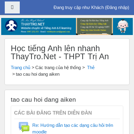
Bảng điều khiển cạnh
Đang truy cập như Khách (
Đăng nhập
)
Chuyển tới nội dung chính
Học tiếng Anh lên nhanh
ThayTro.Net - THPT Trị An
Trang chủ
Các trang của hệ thống
Thẻ
tao cau hoi dang aiken
tao cau hoi dang aiken
CÁC BÀI ĐĂNG TRÊN DIỄN ĐÀN
Re: Hướng dẫn tạo các dạng câu hỏi trên
moodle