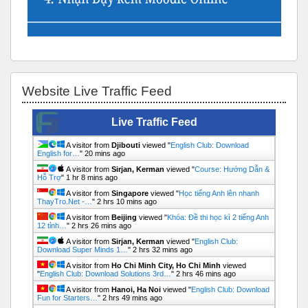
Bỏ qua Website Live Traffic Feed
Website Live Traffic Feed
Live Traffic Feed
A visitor from
Djibouti
viewed "
English Club: Download
English for…
"
20 mins ago
A visitor from
Sirjan, Kerman
viewed "
Course: Hướng Dẫn &
Hỗ Trợ
"
1 hr 8 mins ago
A visitor from
Singapore
viewed "
Học tiếng Anh lên nhanh
ThayTro.Net -…
"
2 hrs 10 mins ago
A visitor from
Beijing
viewed "
Khóa: Đề thi học kì 2 tiếng Anh
12 tỉnh…
"
2 hrs 26 mins ago
A visitor from
Sirjan, Kerman
viewed "
English Club:
Download Super Minds 1…
"
2 hrs 32 mins ago
A visitor from
Ho Chi Minh City, Ho Chi Minh
viewed
"
English Club: Download Solutions 3rd…
"
2 hrs 46 mins ago
A visitor from
Hanoi, Ha Noi
viewed "
English Club: Download
Fun for Starters…
"
2 hrs 49 mins ago