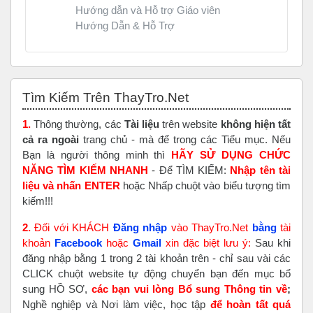
Hướng dẫn và Hỗ trợ Giáo viên
Hướng Dẫn & Hỗ Trợ
Bỏ qua Tìm Kiếm Trên ThayTro.Net
Tìm Kiếm Trên ThayTro.Net
1.
Thông thường, các
Tài liệu
trên website
không hiện tất
cả ra ngoài
trang chủ - mà để trong các Tiểu mục. Nếu
Bạn là người thông minh thì
HÃY SỬ DỤNG CHỨC
NĂNG TÌM KIẾM NHANH
- Để TÌM KIẾM:
Nhập tên tài
liệu và nhấn ENTER
hoặc Nhấp chuột vào biểu tượng tìm
kiếm!!!
2.
Đối với KHÁCH
Đăng nhập
vào ThayTro.Net
bằng
tài
khoản
Faceboo
k
hoặc
Gmail
xin đặc biệt lưu ý:
Sau khi
đăng nhập bằng 1 trong 2 tài khoản trên - chỉ sau vài các
CLICK chuột website tự động chuyển bạn đến mục bổ
sung HỒ SƠ,
các bạn vui lòng Bổ sung Thông tin về
;
Nghề nghiệp và Nơi làm việc, học tập
để hoàn tất
quá