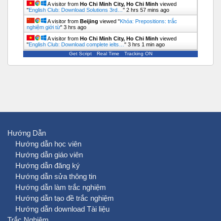
A visitor from
Ho Chi Minh City, Ho Chi Minh
viewed
"
English Club: Download Solutions 3rd…
"
2 hrs 57 mins ago
A visitor from
Beijing
viewed "
Khóa: Prepositions: trắc
nghiệm giới từ
"
3 hrs ago
A visitor from
Ho Chi Minh City, Ho Chi Minh
viewed
"
English Club: Download complete ielts…
"
3 hrs 1 min ago
Get Script
Real Time
Tracking ON
Hướng Dẫn
Hướng dẫn học viên
Hướng dẫn giáo viên
Hướng dẫn đăng ký
Hướng dẫn sửa thông tin
Hướng dẫn làm trắc nghiệm
Hướng dẫn tạo đề trắc nghiệm
Hướng dẫn download Tài liệu
Trắc Nghiệm