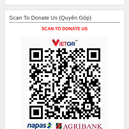
Bỏ qua Scan to Donate Us (Quyên Góp)
Scan To Donate Us (Quyên Góp)
SCAN TO DONATE US