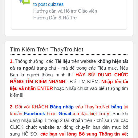
to post quizzes
Hướng dẫn và Hỗ trợ Giáo viên
Hướng Dẫn & Hỗ Trợ
Bỏ qua Tìm Kiếm Trên ThayTro.Net
Tìm Kiếm Trên ThayTro.Net
1.
Thông thường, các
Tài liệu
trên website
không hiện tất
cả ra ngoài
trang chủ - mà để trong các Tiểu mục. Nếu
Bạn là người thông minh thì
HÃY SỬ DỤNG CHỨC
NĂNG TÌM KIẾM NHANH
- Để TÌM KIẾM:
Nhập tên tài
liệu và nhấn ENTER
hoặc Nhấp chuột vào biểu tượng tìm
kiếm!!!
2.
Đối với KHÁCH
Đăng nhập
vào ThayTro.Net
bằng
tài
khoản
Faceboo
k
hoặc
Gmail
xin đặc biệt lưu ý:
Sau khi
đăng nhập bằng 1 trong 2 tài khoản trên - chỉ sau vài các
CLICK chuột website tự động chuyển bạn đến mục bổ
sung HỒ SƠ,
các bạn vui lòng Bổ sung Thông tin về
;