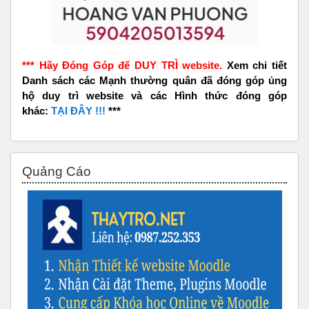
*** Hãy Đóng Góp để DUY TRÌ website.
Xem chi tiết
Danh sách các Mạnh thường quân đã đóng góp ủng
hộ duy trì website và các Hình thức đóng góp
khác:
TẠI ĐÂY !!!
***
Bỏ qua Quảng Cáo
Quảng Cáo