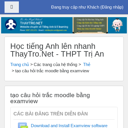
Bảng điều khiển cạnh
Đang truy cập như Khách (
Đăng nhập
)
Chuyển tới nội dung chính
Học tiếng Anh lên nhanh
ThayTro.Net - THPT Trị An
Trang chủ
Các trang của hệ thống
Thẻ
tạo câu hỏi trắc moodle bằng examview
tạo câu hỏi trắc moodle bằng
examview
CÁC BÀI ĐĂNG TRÊN DIỄN ĐÀN
Download and Install Examview software