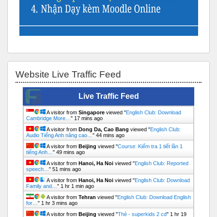
Bỏ qua Website Live Traffic Feed
Website Live Traffic Feed
Live Traffic Feed
A visitor from
Singapore
viewed "
English Club: Download
Cambridge More…
"
17 mins ago
A visitor from
Dong Da, Cao Bang
viewed "
English Club:
Audio Tiếng Anh nâng cao…
"
44 mins ago
A visitor from
Beijing
viewed "
Course: Kiểm tra 1 tiết lần 1
tiếng Anh…
"
49 mins ago
A visitor from
Hanoi, Ha Noi
viewed "
English Club: Reported
speech…
"
51 mins ago
A visitor from
Hanoi, Ha Noi
viewed "
English Club: Download
Family and…
"
1 hr 1 min ago
A visitor from
Tehran
viewed "
English Club: Download English
for…
"
1 hr 3 mins ago
A visitor from
Beijing
viewed "
Thẻ - superkids 2 cd
"
1 hr 19