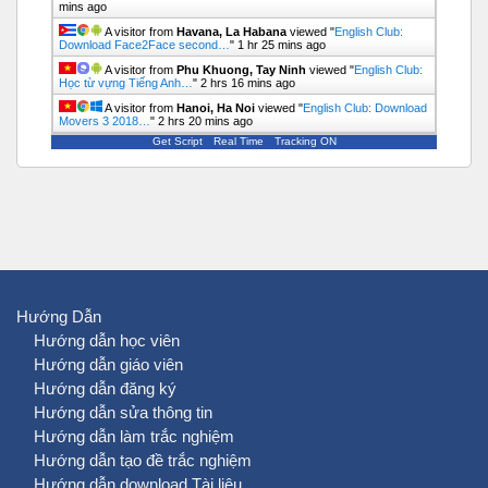
mins ago
A visitor from
Havana, La Habana
viewed "
English Club:
Download Face2Face second…
"
1 hr 25 mins ago
A visitor from
Phu Khuong, Tay Ninh
viewed "
English Club:
Học từ vựng Tiếng Anh…
"
2 hrs 16 mins ago
A visitor from
Hanoi, Ha Noi
viewed "
English Club: Download
Movers 3 2018…
"
2 hrs 20 mins ago
Get Script
Real Time
Tracking ON
Hướng Dẫn
Hướng dẫn học viên
Hướng dẫn giáo viên
Hướng dẫn đăng ký
Hướng dẫn sửa thông tin
Hướng dẫn làm trắc nghiệm
Hướng dẫn tạo đề trắc nghiệm
Hướng dẫn download Tài liệu