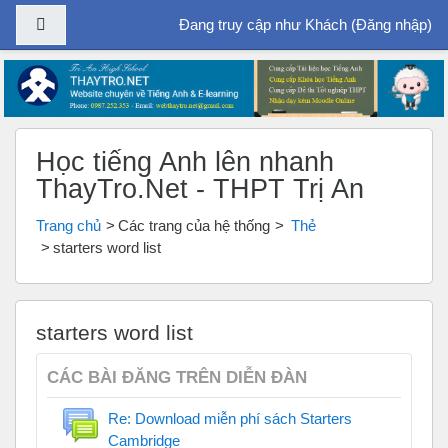
Bảng điều khiển cạnh
Đang truy cập như Khách (
Đăng nhập
)
Chuyển tới nội dung chính
Học tiếng Anh lên nhanh
ThayTro.Net - THPT Trị An
Trang chủ
Các trang của hệ thống
Thẻ
starters word list
starters word list
CÁC BÀI ĐĂNG TRÊN DIỄN ĐÀN
Re: Download miễn phí sách Starters
Cambridge