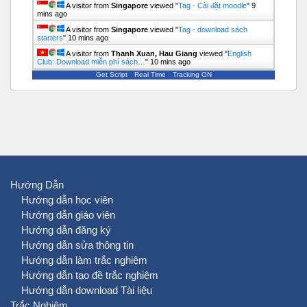
A visitor from
Singapore
viewed "
Tag - Cài đặt moodle
"
9
mins ago
A visitor from
Singapore
viewed "
Tag - download sách
starters
"
10 mins ago
A visitor from
Thanh Xuan, Hau Giang
viewed "
English
Club: Download miễn phí sách…
"
10 mins ago
Get Script
Real Time
Tracking ON
Hướng Dẫn
Hướng dẫn học viên
Hướng dẫn giáo viên
Hướng dẫn đăng ký
Hướng dẫn sửa thông tin
Hướng dẫn làm trắc nghiệm
Hướng dẫn tạo đề trắc nghiệm
Hướng dẫn download Tài liệu
Trắc Nghiệm