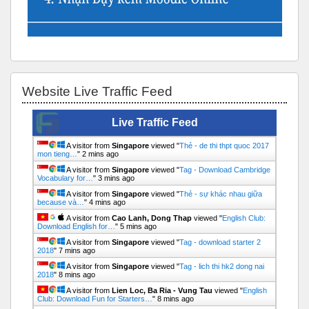
Bỏ qua Website Live Traffic Feed
Website Live Traffic Feed
Live Traffic Feed
A visitor from
Singapore
viewed "
Thẻ - de thi thpt quoc 2017
mon tieng…
"
2 mins ago
A visitor from
Singapore
viewed "
Tag - Download Cambridge
Vocabulary for…
"
3 mins ago
A visitor from
Singapore
viewed "
Thẻ - sự khác nhau giữa
because và…
"
4 mins ago
A visitor from
Cao Lanh, Dong Thap
viewed "
English Club:
Download English for…
"
5 mins ago
A visitor from
Singapore
viewed "
Tag - download starter 2
2018
"
7 mins ago
A visitor from
Singapore
viewed "
Tag - lich thi hk2 dong nai
2018
"
8 mins ago
A visitor from
Lien Loc, Ba Ria - Vung Tau
viewed "
English
Club: Download Fun for Starters…
"
8 mins ago