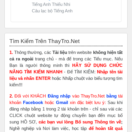
Tiếng Anh Thiếu Nhi
Câu lạc bộ Tiếng Anh
Bỏ qua Tìm Kiếm Trên ThayTro.Net
Tìm Kiếm Trên ThayTro.Net
1.
Thông thường, các
Tài liệu
trên website
không hiện tất
cả ra ngoài
trang chủ - mà để trong các Tiểu mục. Nếu
Bạn là người thông minh thì
HÃY SỬ DỤNG CHỨC
NĂNG TÌM KIẾM NHANH
- Để TÌM KIẾM:
Nhập tên tài
liệu và nhấn ENTER
hoặc Nhấp chuột vào biểu tượng tìm
kiếm!!!
2.
Đối với KHÁCH
Đăng nhập
vào ThayTro.Net
bằng
tài
khoản
Faceboo
k
hoặc
Gmail
xin đặc biệt lưu ý:
Sau khi
đăng nhập bằng 1 trong 2 tài khoản trên - chỉ sau vài các
CLICK chuột website tự động chuyển bạn đến mục bổ
sung HỒ SƠ,
các bạn vui lòng Bổ sung Thông tin về
;
Nghề nghiệp và Nơi làm việc, học tập
để hoàn tất
quá