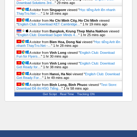
Download Solutions 3rd…
"
29 mins ago
A visitor from
Singapore
viewed "
Học tiếng Anh lên nhanh
ThayTro.Net -…
"
1 hr 18 mins ago
A visitor from
Ho Chi Minh City, Ho Chi Minh
viewed
"
English Club: Download KET Cambridge…
"
1 hr 19 mins ago
A visitor from
Bangkok, Krung Thep Maha Nakhon
viewed
"
English Club: Download Super Minds 4…
"
1 hr 25 mins ago
A visitor from
Bien Hoa, Dong Nai
viewed "
Học tiếng Anh lên
nhanh ThayTro.Net -…
"
1 hr 28 mins ago
A visitor from
Vinh Long
viewed "
English Club: Download
Fun for Flyers…
"
1 hr 30 mins ago
A visitor from
Vinh Long
viewed "
English Club: Download
Get Ready for…
"
1 hr 38 mins ago
A visitor from
Hanoi, Ha Noi
viewed "
English Club: Download
Get Ready For…
"
1 hr 49 mins ago
A visitor from
Binh Long, Binh Phuoc
viewed "
Test Store:
Download Đề thi HSG Tiếng…
"
1 hr 58 mins ago
Get Script
Real Time
Tracking ON