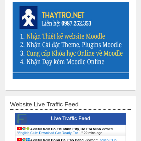
Bỏ qua Website Live Traffic Feed
Website Live Traffic Feed
Live Traffic Feed
A visitor from
Ho Chi Minh City, Ho Chi Minh
viewed
"
English Club: Download Get Ready For…
"
22 mins ago
A visitor from
Dong Da, Cao Bang
viewed "
English Club: