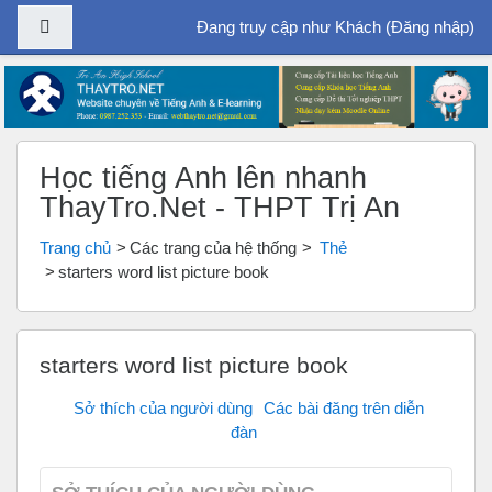
Bảng điều khiển cạnh
Đang truy cập như Khách (
Đăng nhập
)
Chuyển tới nội dung chính
Học tiếng Anh lên nhanh
ThayTro.Net - THPT Trị An
Trang chủ
Các trang của hệ thống
Thẻ
starters word list picture book
starters word list picture book
Sở thích của người dùng
Các bài đăng trên diễn
đàn