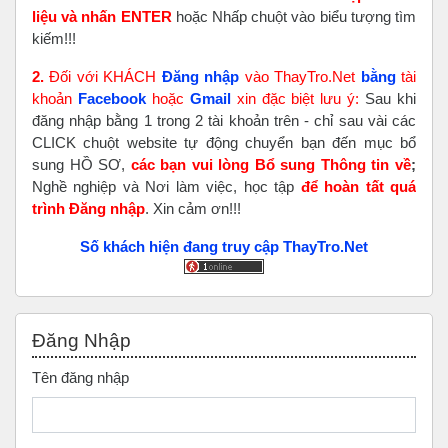
liệu và nhấn ENTER
hoặc Nhấp chuột vào biểu tượng tìm
kiếm!!!
2.
Đối với KHÁCH
Đăng nhập
vào ThayTro.Net
bằng
tài
khoản
Faceboo
k
hoặc
Gmail
xin đặc biệt lưu ý:
Sau khi
đăng nhập bằng 1 trong 2 tài khoản trên - chỉ sau vài các
CLICK chuột website tự động chuyển bạn đến mục bổ
sung HỒ SƠ,
các bạn vui lòng Bổ sung Thông tin về
;
Nghề nghiệp và Nơi làm việc, học tập
để hoàn tất
quá
trình Đăng nhập
. Xin cảm ơn!!!
Số khách hiện đang truy cập ThayTro.Net
Bỏ qua Đăng nhập
Đăng Nhập
Tên đăng nhập