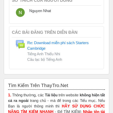
SỞ THÍCH CỦA NGƯỜI DÙNG
Nguyen Nhat
CÁC BÀI ĐĂNG TRÊN DIỄN ĐÀN
Re: Download miễn phí sách Starters
Cambridge
Tiếng Anh Thiếu Nhi
Câu lạc bộ Tiếng Anh
Bỏ qua Tìm Kiếm Trên ThayTro.Net
Tìm Kiếm Trên ThayTro.Net
1.
Thông thường, các
Tài liệu
trên website
không hiện tất
cả ra ngoài
trang chủ - mà để trong các Tiểu mục. Nếu
Bạn là người thông minh thì
HÃY SỬ DỤNG CHỨC
NĂNG TÌM KIẾM NHANH
- Để TÌM KIẾM:
Nhập tên tài