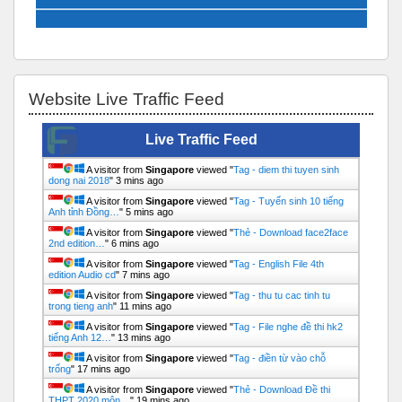
Bỏ qua Website Live Traffic Feed
Website Live Traffic Feed
Live Traffic Feed
A visitor from
Singapore
viewed "
Tag - diem thi tuyen sinh
dong nai 2018
"
3 mins ago
A visitor from
Singapore
viewed "
Tag - Tuyển sinh 10 tiếng
Anh tỉnh Đồng…
"
5 mins ago
A visitor from
Singapore
viewed "
Thẻ - Download face2face
2nd edition…
"
6 mins ago
A visitor from
Singapore
viewed "
Tag - English File 4th
edition Audio cd
"
7 mins ago
A visitor from
Singapore
viewed "
Tag - thu tu cac tinh tu
trong tieng anh
"
11 mins ago
A visitor from
Singapore
viewed "
Tag - File nghe đề thi hk2
tiếng Anh 12…
"
13 mins ago
A visitor from
Singapore
viewed "
Tag - điền từ vào chỗ
trống
"
17 mins ago
A visitor from
Singapore
viewed "
Thẻ - Download Đề thi
THPT 2020 môn…
"
19 mins ago