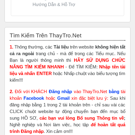
Hướng Dẫn & Hỗ Trợ
Bỏ qua Tìm Kiếm Trên ThayTro.Net
Tìm Kiếm Trên ThayTro.Net
1.
Thông thường, các
Tài liệu
trên website
không hiện tất
cả ra ngoài
trang chủ - mà để trong các Tiểu mục. Nếu
Bạn là người thông minh thì
HÃY SỬ DỤNG CHỨC
NĂNG TÌM KIẾM NHANH
- Để TÌM KIẾM:
Nhập tên tài
liệu và nhấn ENTER
hoặc Nhấp chuột vào biểu tượng tìm
kiếm!!!
2.
Đối với KHÁCH
Đăng nhập
vào ThayTro.Net
bằng
tài
khoản
Faceboo
k
hoặc
Gmail
xin đặc biệt lưu ý:
Sau khi
đăng nhập bằng 1 trong 2 tài khoản trên - chỉ sau vài các
CLICK chuột website tự động chuyển bạn đến mục bổ
sung HỒ SƠ,
các bạn vui lòng Bổ sung Thông tin về
;
Nghề nghiệp và Nơi làm việc, học tập
để hoàn tất
quá
trình Đăng nhập
. Xin cảm ơn!!!