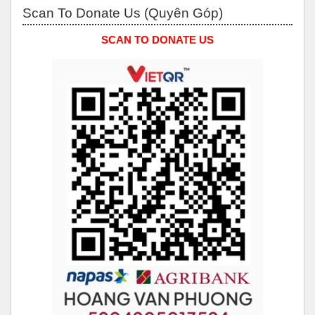
Bỏ qua Scan to Donate Us (Quyên Góp)
Scan To Donate Us (Quyên Góp)
SCAN TO DONATE US