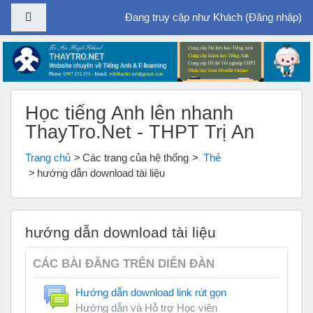
Bảng điều khiển cạnh
Đang truy cập như Khách (
Đăng nhập
)
Chuyển tới nội dung chính
Học tiếng Anh lên nhanh
ThayTro.Net - THPT Trị An
Trang chủ
Các trang của hệ thống
Thẻ
hướng dẫn download tài liệu
hướng dẫn download tài liệu
CÁC BÀI ĐĂNG TRÊN DIỄN ĐÀN
Hướng dẫn download link rút gọn
Hướng dẫn và Hỗ trợ Học viên