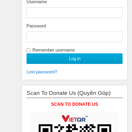
Username
Password
Remember username
Lost password?
Skip Scan to Donate Us (Quyên Góp)
Scan To Donate Us (Quyên Góp)
SCAN TO DONATE US