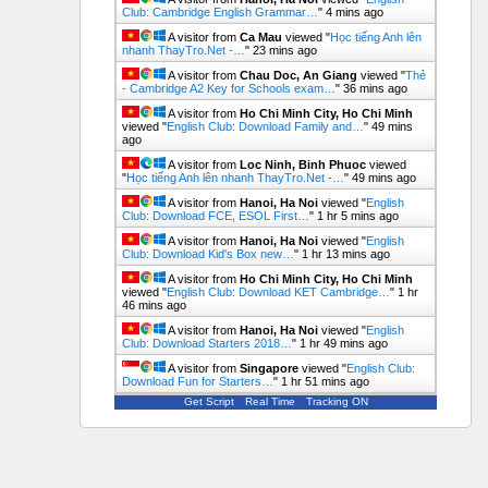
Club: Cambridge English Grammar…
"
4 mins ago
A visitor from
Ca Mau
viewed "
Học tiếng Anh lên
nhanh ThayTro.Net -…
"
23 mins ago
A visitor from
Chau Doc, An Giang
viewed "
Thẻ
- Cambridge A2 Key for Schools exam…
"
36 mins ago
A visitor from
Ho Chi Minh City, Ho Chi Minh
viewed "
English Club: Download Family and…
"
49 mins
ago
A visitor from
Loc Ninh, Binh Phuoc
viewed
"
Học tiếng Anh lên nhanh ThayTro.Net -…
"
49 mins ago
A visitor from
Hanoi, Ha Noi
viewed "
English
Club: Download FCE, ESOL First…
"
1 hr 5 mins ago
A visitor from
Hanoi, Ha Noi
viewed "
English
Club: Download Kid's Box new…
"
1 hr 13 mins ago
A visitor from
Ho Chi Minh City, Ho Chi Minh
viewed "
English Club: Download KET Cambridge…
"
1 hr
46 mins ago
A visitor from
Hanoi, Ha Noi
viewed "
English
Club: Download Starters 2018…
"
1 hr 49 mins ago
A visitor from
Singapore
viewed "
English Club:
Download Fun for Starters…
"
1 hr 51 mins ago
Get Script
Real Time
Tracking ON