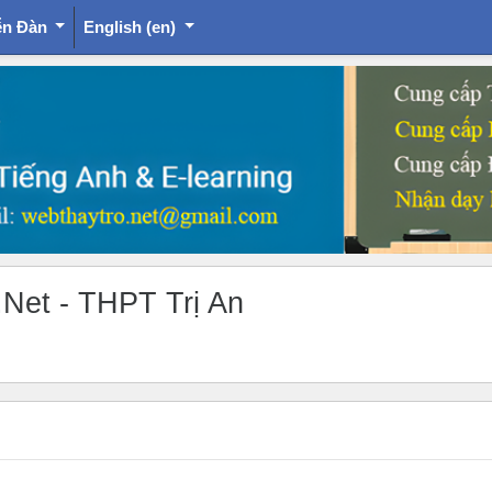
ễn Đàn
English ‎(en)‎
.Net - THPT Trị An