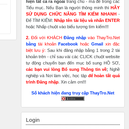
hiện tất cả ra ngoài
trang chủ - mà để trong các
Tiểu mục. Nếu Bạn là người thông minh thì
HÃY
SỬ DỤNG CHỨC NĂNG TÌM KIẾM NHANH
-
Để TÌM KIẾM:
Nhập tên tài liệu và nhấn ENTER
hoặc Nhấp chuột vào biểu tượng tìm kiếm!!!
2.
Đối với KHÁCH
Đăng nhập
vào ThayTro.Net
bằng
tài khoản
Faceboo
k
hoặc
Gmail
xin đặc
biệt lưu ý:
Sau khi đăng nhập bằng 1 trong 2 tài
khoản trên - chỉ sau vài các CLICK chuột website
tự động chuyển bạn đến mục bổ sung HỒ SƠ,
các bạn vui lòng Bổ sung Thông tin về
;
Nghề
nghiệp và Nơi làm việc, học tập
để hoàn tất
quá
trình Đăng nhập
. Xin cảm ơn!!!
Số khách hiện đang truy cập ThayTro.Net
Skip Login
Login