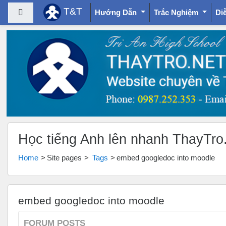
T&T
Side panel
Hướng Dẫn
Trắc Nghiệm
Di
Skip to main content
Học tiếng Anh lên nhanh ThayTro
Home
Site pages
Tags
embed googledoc into moodle
embed googledoc into moodle
FORUM POSTS