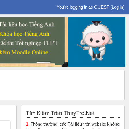
You’re logging in as GUEST (
Log in
)
Skip Tìm Kiếm Trên ThayTro.Net
Tìm Kiếm Trên ThayTro.Net
1.
Thông thường, các
Tài liệu
trên website
không