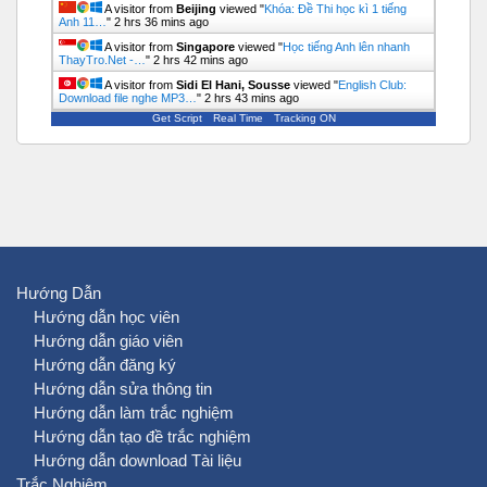
A visitor from
Beijing
viewed "
Khóa: Đề Thi học kì 1 tiếng
Anh 11…
"
2 hrs 36 mins ago
A visitor from
Singapore
viewed "
Học tiếng Anh lên nhanh
ThayTro.Net -…
"
2 hrs 42 mins ago
A visitor from
Sidi El Hani, Sousse
viewed "
English Club:
Download file nghe MP3…
"
2 hrs 43 mins ago
Get Script
Real Time
Tracking ON
Hướng Dẫn
Hướng dẫn học viên
Hướng dẫn giáo viên
Hướng dẫn đăng ký
Hướng dẫn sửa thông tin
Hướng dẫn làm trắc nghiệm
Hướng dẫn tạo đề trắc nghiệm
Hướng dẫn download Tài liệu
Trắc Nghiệm