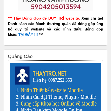
*** Hãy Đóng Góp để DUY TRÌ website.
Xem chi tiết
Danh sách các Mạnh thường quân đã đóng góp ủng
hộ duy trì website và các Hình thức đóng góp
khác:
TẠI ĐÂY !!!
***
Bỏ qua Quảng Cáo
Quảng Cáo