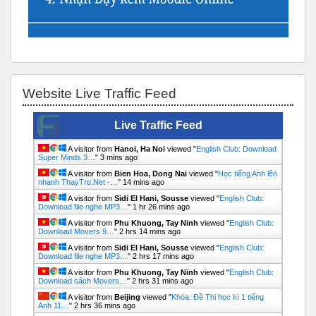
Bỏ qua Website Live Traffic Feed
Website Live Traffic Feed
Live Traffic Feed
A visitor from
Hanoi, Ha Noi
viewed "
English Club: Download
Super Minds 3…
"
3 mins ago
A visitor from
Bien Hoa, Dong Nai
viewed "
Học tiếng Anh lên
nhanh ThayTro.Net -…
"
14 mins ago
A visitor from
Sidi El Hani, Sousse
viewed "
English Club:
Download file nghe MP3…
"
1 hr 26 mins ago
A visitor from
Phu Khuong, Tay Ninh
viewed "
English Club:
Download Movers 9…
"
2 hrs 14 mins ago
A visitor from
Sidi El Hani, Sousse
viewed "
English Club:
Download file nghe MP3…
"
2 hrs 17 mins ago
A visitor from
Phu Khuong, Tay Ninh
viewed "
English Club:
Download sách Movers…
"
2 hrs 31 mins ago
A visitor from
Beijing
viewed "
Khóa: Đề Thi học kì 1 tiếng
Anh 11…
"
2 hrs 36 mins ago