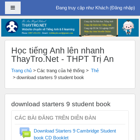
Bảng điều khiển cạnh
Đang truy cập như Khách (
Đăng nhập
)
Chuyển tới nội dung chính
Học tiếng Anh lên nhanh
ThayTro.Net - THPT Trị An
Trang chủ
Các trang của hệ thống
Thẻ
download starters 9 student book
download starters 9 student book
CÁC BÀI ĐĂNG TRÊN DIỄN ĐÀN
Download Starters 9 Cambridge Student
book CD Booklet