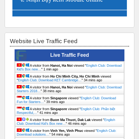
Bỏ qua Website Live Traffic Feed
Website Live Traffic Feed
Live Traffic Feed
A visitor from
Hanoi, Ha Noi
viewed "
English Club: Download
Kid's Box new…
"
1 min ago
A visitor from
Ho Chi Minh City, Ho Chi Minh
viewed
"
English Club: Download KET Cambridge…
"
34 mins ago
A visitor from
Hanoi, Ha Noi
viewed "
English Club: Download
Starters 2018…
"
38 mins ago
A visitor from
Singapore
viewed "
English Club: Download
Fun for Starters…
"
39 mins ago
A visitor from
Singapore
viewed "
English Club: Phân biệt
Respectful,…
"
41 mins ago
A visitor from
Buon Ma Thuot, Dak Lak
viewed "
English
Club: Download Kid's Box new…
"
46 mins ago
A visitor from
Vinh Yen, Vinh Phuc
viewed "
English Club:
Download solutions…
"
54 mins ago