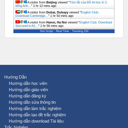
A visitor from
Beijing
viewed "
Tóm tắt của Đề thi học kì 2
tiếng Anh…
"
1 hr 13 mins ago
A visitor from
Dubai, Dubayy
viewed "
English Club:
Download Cambridge…
"
1 hr 50 mins ago
A visitor from
Hanoi, Ha Noi
viewed "
English Club: Download
Succeed in A2…
"
1 hr 56 mins ago
Get Script
Real Time
Tracking ON
Hướng Dẫn
Hướng dẫn học viên
Hướng dẫn giáo viên
Hướng dẫn đăng ký
Hướng dẫn sửa thông tin
Hướng dẫn làm trắc nghiệm
Hướng dẫn tạo đề trắc nghiệm
Hướng dẫn download Tài liệu
Trắc Nghiệm