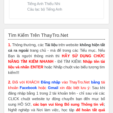
Tiếng Anh Thiếu Nhi
Câu lạc bộ Tiếng Anh
Bỏ qua Tìm Kiếm Trên ThayTro.Net
Tìm Kiếm Trên ThayTro.Net
1.
Thông thường, các
Tài liệu
trên website
không hiện tất
cả ra ngoài
trang chủ - mà để trong các Tiểu mục. Nếu
Bạn là người thông minh thì
HÃY SỬ DỤNG CHỨC
NĂNG TÌM KIẾM NHANH
- Để TÌM KIẾM:
Nhập tên tài
liệu và nhấn ENTER
hoặc Nhấp chuột vào biểu tượng tìm
kiếm!!!
2.
Đối với KHÁCH
Đăng nhập
vào ThayTro.Net
bằng
tài
khoản
Faceboo
k
hoặc
Gmail
xin đặc biệt lưu ý:
Sau khi
đăng nhập bằng 1 trong 2 tài khoản trên - chỉ sau vài các
CLICK chuột website tự động chuyển bạn đến mục bổ
sung HỒ SƠ,
các bạn vui lòng Bổ sung Thông tin về
;
Nghề nghiệp và Nơi làm việc, học tập
để hoàn tất
quá