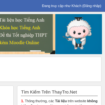
Đang truy cập như Khách (
Đăng nhập
)
Bỏ qua Tìm Kiếm Trên ThayTro.Net
Tìm Kiếm Trên ThayTro.Net
1.
Thông thường, các
Tài liệu
trên website
không