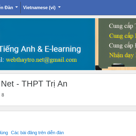
ễn Đàn
Vietnamese ‎(vi)‎
.Net - THPT Trị An
 8
dùng
Các bài đăng trên diễn đàn