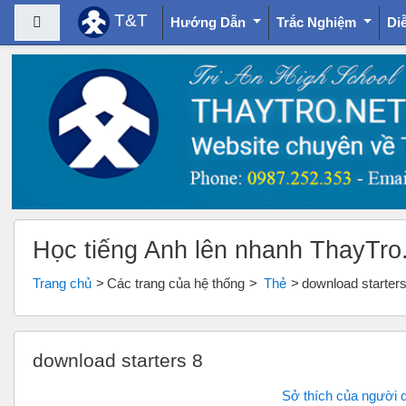
T&T
Bảng điều khiển cạnh
Hướng Dẫn
Trắc Nghiệm
Di
Chuyển tới nội dung chính
Học tiếng Anh lên nhanh ThayTro
Trang chủ
Các trang của hệ thống
Thẻ
download starters
download starters 8
Sở thích của người 