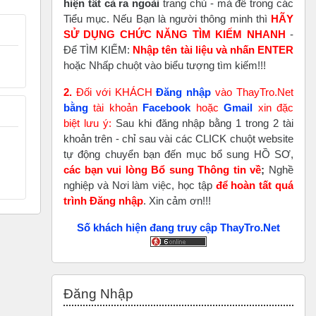
hiện tất cả ra ngoài
trang chủ - mà để trong các
Tiểu mục. Nếu Bạn là người thông minh thì
HÃY
SỬ DỤNG CHỨC NĂNG TÌM KIẾM NHANH
-
Để TÌM KIẾM:
Nhập tên tài liệu và nhấn ENTER
hoặc Nhấp chuột vào biểu tượng tìm kiếm!!!
2.
Đối với KHÁCH
Đăng nhập
vào ThayTro.Net
bằng
tài khoản
Faceboo
k
hoặc
Gmail
xin đặc
biệt lưu ý:
Sau khi đăng nhập bằng 1 trong 2 tài
khoản trên - chỉ sau vài các CLICK chuột website
tự động chuyển bạn đến mục bổ sung HỒ SƠ,
các bạn vui lòng Bổ sung Thông tin về
;
Nghề
nghiệp và Nơi làm việc, học tập
để hoàn tất
quá
trình Đăng nhập
. Xin cảm ơn!!!
Số khách hiện đang truy cập ThayTro.Net
Bỏ qua Đăng nhập
Đăng Nhập