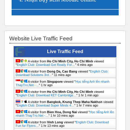
Bỏ qua Website Live Traffic Feed
Website Live Traffic Feed
Live Traffic Feed
A visitor from
Ho Chi Minh City, Ho Chi Minh
viewed
"
English Club: Download Get Ready For…
"
4 mins ago
A visitor from
Dong Da, Cao Bang
viewed "
English Club:
Download Solutions 3rd…
"
11 mins ago
A visitor from
Singapore
viewed "
Học tiếng Anh lên nhanh
ThayTro.Net -…
"
1 hr ago
A visitor from
Ho Chi Minh City, Ho Chi Minh
viewed
"
English Club: Download KET Cambridge…
"
1 hr 1 min ago
A visitor from
Bangkok, Krung Thep Maha Nakhon
viewed
"
English Club: Download Super Minds 4…
"
1 hr 7 mins ago
A visitor from
Bien Hoa, Dong Nai
viewed "
Học tiếng Anh lên
nhanh ThayTro.Net -…
"
1 hr 10 mins ago
A visitor from
Vinh Long
viewed "
English Club: Download
Fun for Flyers…
"
1 hr 13 mins ago