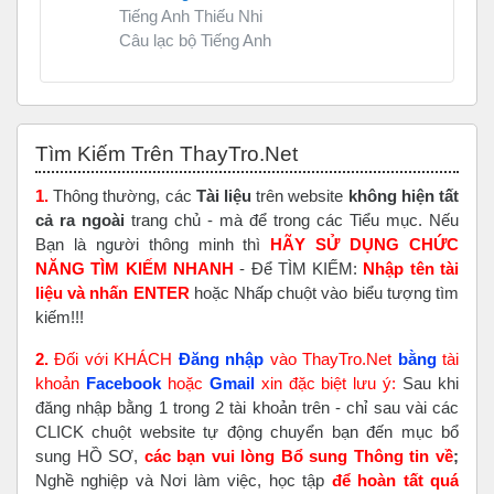
Tiếng Anh Thiếu Nhi
Câu lạc bộ Tiếng Anh
Bỏ qua Tìm Kiếm Trên ThayTro.Net
Tìm Kiếm Trên ThayTro.Net
1.
Thông thường, các
Tài liệu
trên website
không hiện tất
cả ra ngoài
trang chủ - mà để trong các Tiểu mục. Nếu
Bạn là người thông minh thì
HÃY SỬ DỤNG CHỨC
NĂNG TÌM KIẾM NHANH
- Để TÌM KIẾM:
Nhập tên tài
liệu và nhấn ENTER
hoặc Nhấp chuột vào biểu tượng tìm
kiếm!!!
2.
Đối với KHÁCH
Đăng nhập
vào ThayTro.Net
bằng
tài
khoản
Faceboo
k
hoặc
Gmail
xin đặc biệt lưu ý:
Sau khi
đăng nhập bằng 1 trong 2 tài khoản trên - chỉ sau vài các
CLICK chuột website tự động chuyển bạn đến mục bổ
sung HỒ SƠ,
các bạn vui lòng Bổ sung Thông tin về
;
Nghề nghiệp và Nơi làm việc, học tập
để hoàn tất
quá