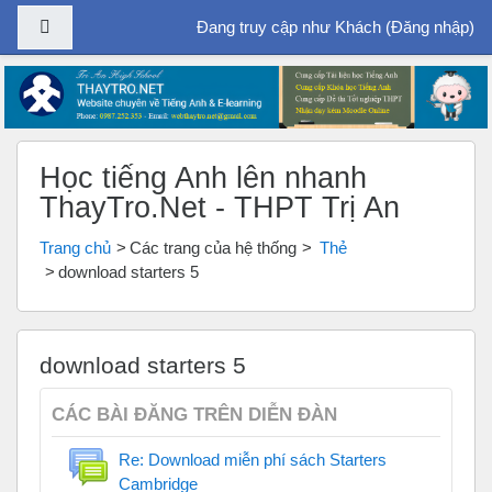
Bảng điều khiển cạnh
Đang truy cập như Khách (
Đăng nhập
)
Chuyển tới nội dung chính
Học tiếng Anh lên nhanh
ThayTro.Net - THPT Trị An
Trang chủ
Các trang của hệ thống
Thẻ
download starters 5
download starters 5
CÁC BÀI ĐĂNG TRÊN DIỄN ĐÀN
Re: Download miễn phí sách Starters
Cambridge