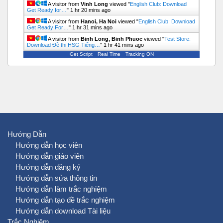
A visitor from
Vinh Long
viewed "
English Club: Download
Get Ready for…
"
1 hr 20 mins ago
A visitor from
Hanoi, Ha Noi
viewed "
English Club: Download
Get Ready For…
"
1 hr 31 mins ago
A visitor from
Binh Long, Binh Phuoc
viewed "
Test Store:
Download Đề thi HSG Tiếng…
"
1 hr 41 mins ago
Get Script
Real Time
Tracking ON
Hướng Dẫn
Hướng dẫn học viên
Hướng dẫn giáo viên
Hướng dẫn đăng ký
Hướng dẫn sửa thông tin
Hướng dẫn làm trắc nghiệm
Hướng dẫn tạo đề trắc nghiệm
Hướng dẫn download Tài liệu
Trắc Nghiệm