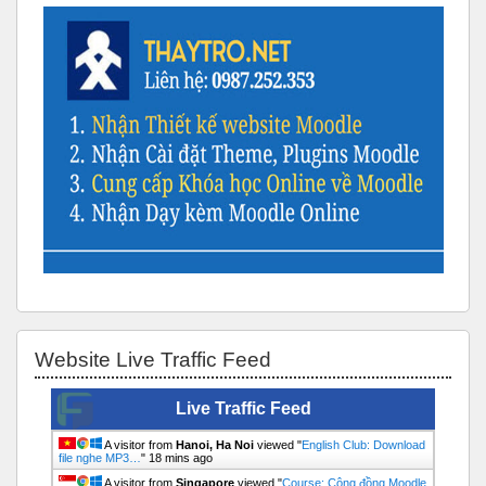
Bỏ qua Website Live Traffic Feed
Website Live Traffic Feed
Live Traffic Feed
A visitor from
Hanoi, Ha Noi
viewed "
English Club: Download
file nghe MP3…
"
18 mins ago
A visitor from
Singapore
viewed "
Course: Cộng đồng Moodle