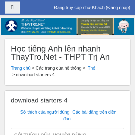
Bảng điều khiển cạnh
Đang truy cập như Khách (
Đăng nhập
)
Chuyển tới nội dung chính
Học tiếng Anh lên nhanh
ThayTro.Net - THPT Trị An
Trang chủ
Các trang của hệ thống
Thẻ
download starters 4
download starters 4
Sở thích của người dùng
Các bài đăng trên diễn
đàn