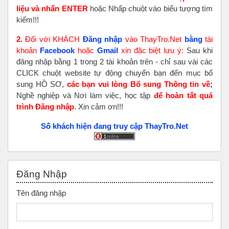
liệu và nhấn ENTER
hoặc Nhấp chuột vào biểu tượng tìm
kiếm!!!
2.
Đối với KHÁCH
Đăng nhập
vào ThayTro.Net
bằng
tài
khoản
Faceboo
k
hoặc
Gmail
xin đặc biệt lưu ý:
Sau khi
đăng nhập bằng 1 trong 2 tài khoản trên - chỉ sau vài các
CLICK chuột website tự động chuyển bạn đến mục bổ
sung HỒ SƠ,
các bạn vui lòng Bổ sung Thông tin về
;
Nghề nghiệp và Nơi làm việc, học tập
để hoàn tất
quá
trình Đăng nhập
. Xin cảm ơn!!!
Số khách hiện đang truy cập ThayTro.Net
Bỏ qua Đăng nhập
Đăng Nhập
Tên đăng nhập