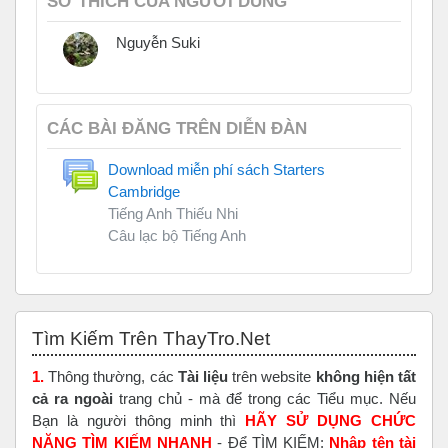
SỞ THÍCH CỦA NGƯỜI DÙNG
Nguyễn Suki
CÁC BÀI ĐĂNG TRÊN DIỄN ĐÀN
Download miễn phí sách Starters
Cambridge
Tiếng Anh Thiếu Nhi
Câu lạc bộ Tiếng Anh
Bỏ qua Tìm Kiếm Trên ThayTro.Net
Tìm Kiếm Trên ThayTro.Net
1.
Thông thường, các
Tài liệu
trên website
không hiện tất
cả ra ngoài
trang chủ - mà để trong các Tiểu mục. Nếu
Bạn là người thông minh thì
HÃY SỬ DỤNG CHỨC
NĂNG TÌM KIẾM NHANH
- Để TÌM KIẾM:
Nhập tên tài