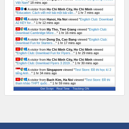
Việt Nam
"
18 mins ago
A visitor from
Ho Chi Minh City, Ho Chi Minh
viewed
"
Education: Cách viết mở bài một bài văn…
"
1 hr 7 mins ago
A visitor from
Hanoi, Ha Noi
viewed "
English Club: Download
A2 KEY for…
"
1 hr 12 mins ago
A visitor from
My Tho, Tien Giang
viewed "
English Club:
Download Cambridge More…
"
1 hr 16 mins ago
A visitor from
Dong Da, Cao Bang
viewed "
English Club:
Download Fun for Starters…
"
1 hr 17 mins ago
A visitor from
Ho Chi Minh City, Ho Chi Minh
viewed
"
English Club: Download Fun for Flyers…
"
1 hr 29 mins ago
A visitor from
Ho Chi Minh City, Ho Chi Minh
viewed
"
English Club: Download Flyers 3 2019…
"
1 hr 30 mins ago
A visitor from
Singapore
viewed "
Test Store: Đề thi học kì 2
tiếng Anh…
"
1 hr 34 mins ago
A visitor from
Bach Kim, Ha Noi
viewed "
Test Store: Đề thi
tham khảo THPT quốc…
"
1 hr 59 mins ago
Get Script
Real Time
Tracking ON