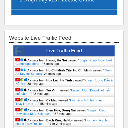
Bỏ qua Website Live Traffic Feed
Website Live Traffic Feed
Live Traffic Feed
A visitor from
Hanoi, Ha Noi
viewed "
English Club: Download
Cambridge More…
"
3 mins ago
A visitor from
Ho Chi Minh City, Ho Chi Minh
viewed "
Thẻ -
А2 Key for Schools
"
24 mins ago
A visitor from
Hoa Lac, Ha Tinh
viewed "
Khóa: Hướng Dẫn &
Hỗ Trợ
"
38 mins ago
A visitor from
Tra Vinh
viewed "
English Club: Download miễn
phí sách…
"
42 mins ago
A visitor from
Ca Mau
viewed "
Học tiếng Anh lên nhanh
ThayTro.Net -…
"
55 mins ago
A visitor from
Bien Hoa, Dong Nai
viewed "
English Club:
Download Kid's Box new…
"
57 mins ago
A visitor from
Bach Kim, Ha Noi
viewed "
Học tiếng Anh lên
nhanh ThayTro.Net -…
"
1 hr 2 mins ago