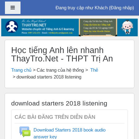
Bảng điều khiển cạnh
Đang truy cập như Khách (
Đăng nhập
)
Chuyển tới nội dung chính
Học tiếng Anh lên nhanh
ThayTro.Net - THPT Trị An
Trang chủ
Các trang của hệ thống
Thẻ
download starters 2018 listening
download starters 2018 listening
CÁC BÀI ĐĂNG TRÊN DIỄN ĐÀN
Download Starters 2018 book audio
answer key