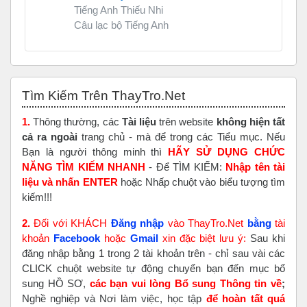
Tiếng Anh Thiếu Nhi
Câu lạc bộ Tiếng Anh
Bỏ qua Tìm Kiếm Trên ThayTro.Net
Tìm Kiếm Trên ThayTro.Net
1.
Thông thường, các
Tài liệu
trên website
không hiện tất
cả ra ngoài
trang chủ - mà để trong các Tiểu mục. Nếu
Bạn là người thông minh thì
HÃY SỬ DỤNG CHỨC
NĂNG TÌM KIẾM NHANH
- Để TÌM KIẾM:
Nhập tên tài
liệu và nhấn ENTER
hoặc Nhấp chuột vào biểu tượng tìm
kiếm!!!
2.
Đối với KHÁCH
Đăng nhập
vào ThayTro.Net
bằng
tài
khoản
Faceboo
k
hoặc
Gmail
xin đặc biệt lưu ý:
Sau khi
đăng nhập bằng 1 trong 2 tài khoản trên - chỉ sau vài các
CLICK chuột website tự động chuyển bạn đến mục bổ
sung HỒ SƠ,
các bạn vui lòng Bổ sung Thông tin về
;
Nghề nghiệp và Nơi làm việc, học tập
để hoàn tất
quá