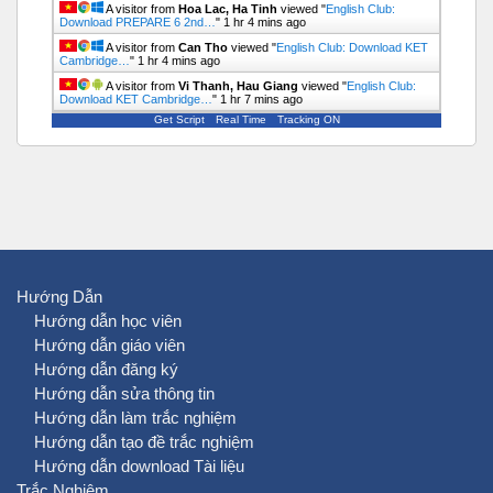
A visitor from
Hoa Lac, Ha Tinh
viewed "
English Club:
Download PREPARE 6 2nd…
"
1 hr 4 mins ago
A visitor from
Can Tho
viewed "
English Club: Download KET
Cambridge…
"
1 hr 4 mins ago
A visitor from
Vi Thanh, Hau Giang
viewed "
English Club:
Download KET Cambridge…
"
1 hr 7 mins ago
Get Script
Real Time
Tracking ON
Hướng Dẫn
Hướng dẫn học viên
Hướng dẫn giáo viên
Hướng dẫn đăng ký
Hướng dẫn sửa thông tin
Hướng dẫn làm trắc nghiệm
Hướng dẫn tạo đề trắc nghiệm
Hướng dẫn download Tài liệu
Trắc Nghiệm