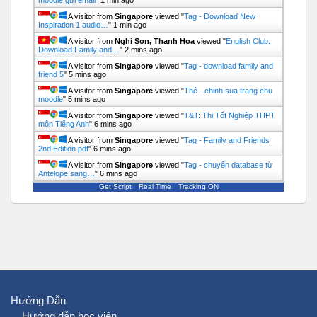
moodle gửi email
"
1 min ago
A visitor from
Singapore
viewed "
Tag - Download New
Inspiration 1 audio…
"
1 min ago
A visitor from
Nghi Son, Thanh Hoa
viewed "
English Club:
Download Family and…
"
2 mins ago
A visitor from
Singapore
viewed "
Tag - download family and
friend 5
"
5 mins ago
A visitor from
Singapore
viewed "
Thẻ - chinh sua trang chu
moodle
"
5 mins ago
A visitor from
Singapore
viewed "
T&T: Thi Tốt Nghiệp THPT
môn Tiếng Anh
"
6 mins ago
A visitor from
Singapore
viewed "
Tag - Family and Friends
2nd Edition pdf
"
6 mins ago
A visitor from
Singapore
viewed "
Tag - chuyển database từ
Antelope sang…
"
6 mins ago
Get Script
Real Time
Tracking ON
Hướng Dẫn
Hướng dẫn học viên