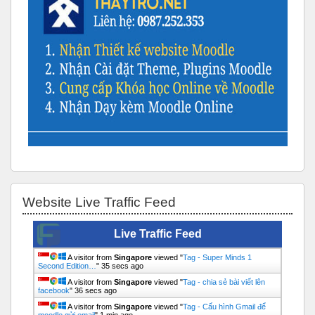
Skip Website Live Traffic Feed
Website Live Traffic Feed
Live Traffic Feed
A visitor from
Singapore
viewed "
Tag - Super Minds 1
Second Edition…
"
35 secs ago
A visitor from
Singapore
viewed "
Tag - chia sẻ bài viết lên
facebook
"
36 secs ago
A visitor from
Singapore
viewed "
Tag - Cấu hình Gmail để