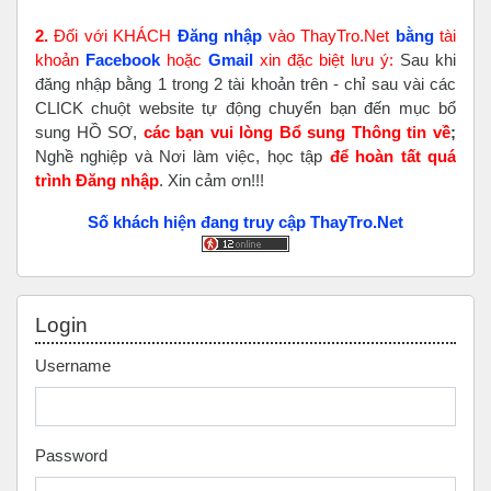
2.
Đối với KHÁCH
Đăng nhập
vào ThayTro.Net
bằng
tài
khoản
Faceboo
k
hoặc
Gmail
xin đặc biệt lưu ý:
Sau khi
đăng nhập bằng 1 trong 2 tài khoản trên - chỉ sau vài các
CLICK chuột website tự động chuyển bạn đến mục bổ
sung HỒ SƠ,
các bạn vui lòng Bổ sung Thông tin về
;
Nghề nghiệp và Nơi làm việc, học tập
để hoàn tất
quá
trình Đăng nhập
. Xin cảm ơn!!!
Số khách hiện đang truy cập ThayTro.Net
Skip Login
Login
Username
Password