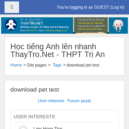
Side panel
You’re logging in as GUEST (
Log in
)
Skip to main content
Học tiếng Anh lên nhanh
ThayTro.Net - THPT Trị An
Home
Site pages
Tags
download pet test
download pet test
User interests
Forum posts
USER INTERESTS
Lam Hong Thai