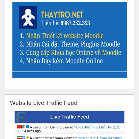
Bỏ qua Website Live Traffic Feed
Website Live Traffic Feed
Live Traffic Feed
A visitor from
Beijing
viewed "
Khóa: Kiểm tra 1 tiết Unit 1, 2,
3…
"
4 mins ago
A visitor from
Kerman
viewed "
English Club: Download Super