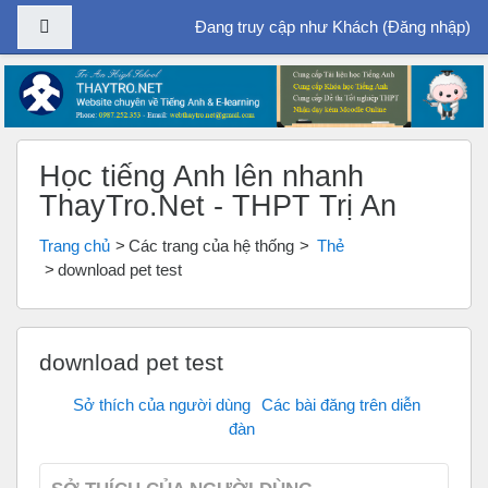
Bảng điều khiển cạnh
Đang truy cập như Khách (
Đăng nhập
)
Chuyển tới nội dung chính
Học tiếng Anh lên nhanh
ThayTro.Net - THPT Trị An
Trang chủ
Các trang của hệ thống
Thẻ
download pet test
download pet test
Sở thích của người dùng
Các bài đăng trên diễn
đàn