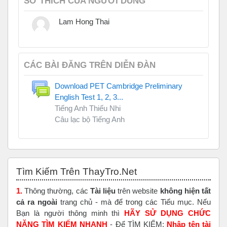
SỞ THÍCH CỦA NGƯỜI DÙNG
Lam Hong Thai
CÁC BÀI ĐĂNG TRÊN DIỄN ĐÀN
Download PET Cambridge Preliminary
English Test 1, 2, 3...
Tiếng Anh Thiếu Nhi
Câu lạc bộ Tiếng Anh
Bỏ qua Tìm Kiếm Trên ThayTro.Net
Tìm Kiếm Trên ThayTro.Net
1.
Thông thường, các
Tài liệu
trên website
không hiện tất
cả ra ngoài
trang chủ - mà để trong các Tiểu mục. Nếu
Bạn là người thông minh thì
HÃY SỬ DỤNG CHỨC
NĂNG TÌM KIẾM NHANH
- Để TÌM KIẾM:
Nhập tên tài