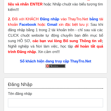
liệu và nhấn ENTER
hoặc Nhấp chuột vào biểu tượng tìm
kiếm!!!
2.
Đối với KHÁCH
Đăng nhập
vào ThayTro.Net
bằng
tài
khoản
Faceboo
k
hoặc
Gmail
xin đặc biệt lưu ý:
Sau khi
đăng nhập bằng 1 trong 2 tài khoản trên - chỉ sau vài các
CLICK chuột website tự động chuyển bạn đến mục bổ
sung HỒ SƠ,
các bạn vui lòng Bổ sung Thông tin về
;
Nghề nghiệp và Nơi làm việc, học tập
để hoàn tất
quá
trình Đăng nhập
. Xin cảm ơn!!!
Số khách hiện đang truy cập ThayTro.Net
Bỏ qua Đăng nhập
Đăng Nhập
Tên đăng nhập