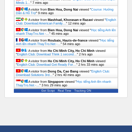
Minds 1…
"
7 mins ago
A visitor from
Bien Hoa, Dong Nai
viewed "
Course: Hướng
Dẫn & Hỗ Trợ
"
9 mins ago
A visitor from
Mashhad, Khorasan-e Razavi
viewed "
English
Club: Download American Family…
"
12 mins ago
A visitor from
Bien Hoa, Dong Nai
viewed "
Học tiếng Anh lên
nhanh ThayTro.Net -…
"
45 mins ago
A visitor from
Roubaix, Hauts-de-france
viewed "
Học tiếng
Anh lên nhanh ThayTro.Net -…
"
54 mins ago
A visitor from
Ho Chi Minh City, Ho Chi Minh
viewed
"
English Club: Download Think 1 second…
"
2 hrs ago
A visitor from
Ho Chi Minh City, Ho Chi Minh
viewed
"
English Club: Download Get Ready For…
"
2 hrs 33 mins ago
A visitor from
Dong Da, Cao Bang
viewed "
English Club:
Download Solutions 3rd…
"
2 hrs 40 mins ago
A visitor from
Singapore
viewed "
Học tiếng Anh lên nhanh
ThayTro.Net -…
"
3 hrs 29 mins ago
Get Script
Real Time
Tracking ON