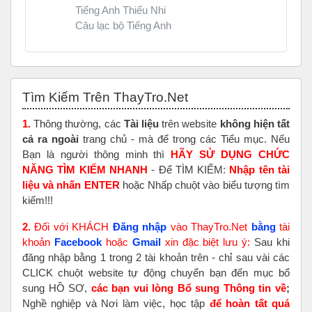
Tiếng Anh Thiếu Nhi
Câu lạc bộ Tiếng Anh
Bỏ qua Tìm Kiếm Trên ThayTro.Net
Tìm Kiếm Trên ThayTro.Net
1.
Thông thường, các
Tài liệu
trên website
không hiện tất
cả ra ngoài
trang chủ - mà để trong các Tiểu mục. Nếu
Bạn là người thông minh thì
HÃY SỬ DỤNG CHỨC
NĂNG TÌM KIẾM NHANH
- Để TÌM KIẾM:
Nhập tên tài
liệu và nhấn ENTER
hoặc Nhấp chuột vào biểu tượng tìm
kiếm!!!
2.
Đối với KHÁCH
Đăng nhập
vào ThayTro.Net
bằng
tài
khoản
Faceboo
k
hoặc
Gmail
xin đặc biệt lưu ý:
Sau khi
đăng nhập bằng 1 trong 2 tài khoản trên - chỉ sau vài các
CLICK chuột website tự động chuyển bạn đến mục bổ
sung HỒ SƠ,
các bạn vui lòng Bổ sung Thông tin về
;
Nghề nghiệp và Nơi làm việc, học tập
để hoàn tất
quá