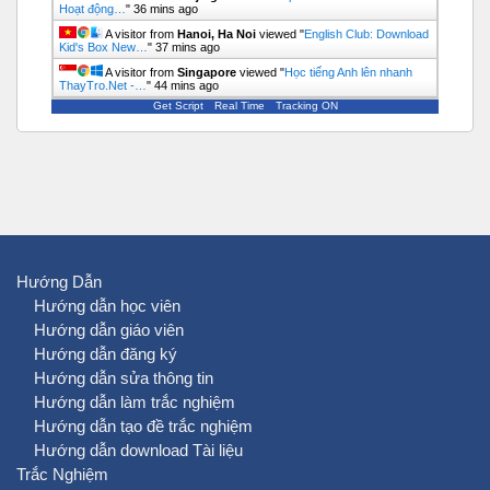
Hoạt động…
"
36 mins ago
A visitor from
Hanoi, Ha Noi
viewed "
English Club: Download
Kid's Box New…
"
37 mins ago
A visitor from
Singapore
viewed "
Học tiếng Anh lên nhanh
ThayTro.Net -…
"
44 mins ago
Get Script
Real Time
Tracking ON
Hướng Dẫn
Hướng dẫn học viên
Hướng dẫn giáo viên
Hướng dẫn đăng ký
Hướng dẫn sửa thông tin
Hướng dẫn làm trắc nghiệm
Hướng dẫn tạo đề trắc nghiệm
Hướng dẫn download Tài liệu
Trắc Nghiệm