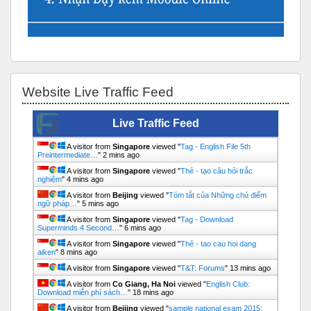
Bỏ qua Website Live Traffic Feed
Website Live Traffic Feed
Live Traffic Feed
A visitor from
Singapore
viewed "
Tag - English File 5th
Preintermediate…
"
2 mins ago
A visitor from
Singapore
viewed "
Thẻ - tạo câu hỏi trắc
nghiệm
"
4 mins ago
A visitor from
Beijing
viewed "
Tóm tắt của Những chủ điểm
ngữ pháp…
"
5 mins ago
A visitor from
Singapore
viewed "
Tag - Download
Superminds 4 Second…
"
6 mins ago
A visitor from
Singapore
viewed "
Thẻ - tao cau hoi dang
aiken
"
8 mins ago
A visitor from
Singapore
viewed "
T&T: Forums
"
13 mins ago
A visitor from
Co Giang, Ha Noi
viewed "
English Club:
Download miễn phí sách…
"
18 mins ago
A visitor from
Beijing
viewed "
sample national exam 2015: