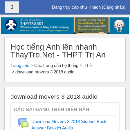
Bảng điều khiển cạnh
Đang truy cập như Khách (
Đăng nhập
)
Chuyển tới nội dung chính
Học tiếng Anh lên nhanh
ThayTro.Net - THPT Trị An
Trang chủ
Các trang của hệ thống
Thẻ
download movers 3 2018 audio
download movers 3 2018 audio
CÁC BÀI ĐĂNG TRÊN DIỄN ĐÀN
Download Movers 3 2018 Student Book
Answer Booklet Audio