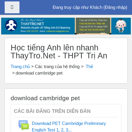
Bảng điều khiển cạnh
Đang truy cập như Khách (
Đăng nhập
)
Chuyển tới nội dung chính
Học tiếng Anh lên nhanh
ThayTro.Net - THPT Trị An
Trang chủ
Các trang của hệ thống
Thẻ
download cambridge pet
download cambridge pet
CÁC BÀI ĐĂNG TRÊN DIỄN ĐÀN
Download PET Cambridge Preliminary
English Test 1, 2, 3...