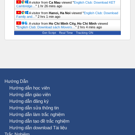
A visitor from
Ca Mau
viewed "
English Club: Download KET
Cambridge…
"
1 hr 26 mins ago
A visitor from
Hanoi, Ha Noi
viewed "
English Club: Download
Family and…
"
2 hrs 1 min ago
A visitor from
Ho Chi Minh City, Ho Chi Minh
viewed
"
English Club: Download sách Movers…
"
2 hrs 4 mins ago
Get Script
Real Time
Tracking ON
Hướng Dẫn
Hướng dẫn học viên
Hướng dẫn giáo viên
Hướng dẫn đăng ký
Hướng dẫn sửa thông tin
Hướng dẫn làm trắc nghiệm
Hướng dẫn tạo đề trắc nghiệm
Hướng dẫn download Tài liệu
Trắc Nghiệm