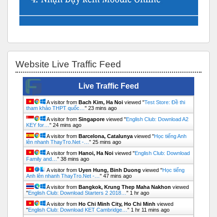
Bỏ qua Website Live Traffic Feed
Website Live Traffic Feed
Live Traffic Feed
A visitor from
Bach Kim, Ha Noi
viewed "
Test Store: Đề thi
tham khảo THPT quốc…
"
23 mins ago
A visitor from
Singapore
viewed "
English Club: Download A2
KEY for…
"
25 mins ago
A visitor from
Barcelona, Catalunya
viewed "
Học tiếng Anh
lên nhanh ThayTro.Net -…
"
25 mins ago
A visitor from
Hanoi, Ha Noi
viewed "
English Club: Download
Family and…
"
38 mins ago
A visitor from
Uyen Hung, Binh Duong
viewed "
Học tiếng
Anh lên nhanh ThayTro.Net -…
"
47 mins ago
A visitor from
Bangkok, Krung Thep Maha Nakhon
viewed
"
English Club: Download Starters 2 2018…
"
1 hr ago
A visitor from
Ho Chi Minh City, Ho Chi Minh
viewed
"
English Club: Download KET Cambridge…
"
1 hr 11 mins ago