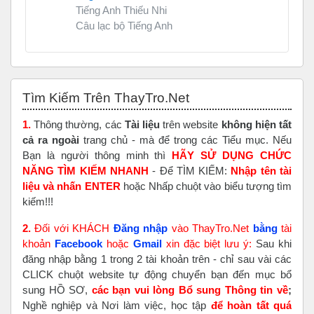
Tiếng Anh Thiếu Nhi
Câu lạc bộ Tiếng Anh
Bỏ qua Tìm Kiếm Trên ThayTro.Net
Tìm Kiếm Trên ThayTro.Net
1.
Thông thường, các
Tài liệu
trên website
không hiện tất
cả ra ngoài
trang chủ - mà để trong các Tiểu mục. Nếu
Bạn là người thông minh thì
HÃY SỬ DỤNG CHỨC
NĂNG TÌM KIẾM NHANH
- Để TÌM KIẾM:
Nhập tên tài
liệu và nhấn ENTER
hoặc Nhấp chuột vào biểu tượng tìm
kiếm!!!
2.
Đối với KHÁCH
Đăng nhập
vào ThayTro.Net
bằng
tài
khoản
Faceboo
k
hoặc
Gmail
xin đặc biệt lưu ý:
Sau khi
đăng nhập bằng 1 trong 2 tài khoản trên - chỉ sau vài các
CLICK chuột website tự động chuyển bạn đến mục bổ
sung HỒ SƠ,
các bạn vui lòng Bổ sung Thông tin về
;
Nghề nghiệp và Nơi làm việc, học tập
để hoàn tất
quá