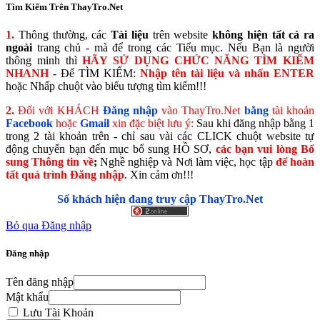
Tìm Kiếm Trên ThayTro.Net
1.
Thông thường, các
Tài liệu
trên website
không hiện tất cả ra
ngoài
trang chủ - mà để trong các Tiểu mục. Nếu Bạn là người
thông minh thì
HÃY SỬ DỤNG CHỨC NĂNG TÌM KIẾM
NHANH
- Để TÌM KIẾM:
Nhập tên tài liệu và nhấn ENTER
hoặc Nhấp chuột vào biểu tượng tìm kiếm!!!
2.
Đối với KHÁCH
Đăng nhập
vào ThayTro.Net
bằng
tài khoản
Faceboo
k
hoặc
Gmail
xin đặc biệt lưu ý:
Sau khi đăng nhập bằng 1
trong 2 tài khoản trên - chỉ sau vài các CLICK chuột website tự
động chuyển bạn đến mục bổ sung HỒ SƠ,
các bạn vui lòng Bổ
sung Thông tin về
;
Nghề nghiệp và Nơi làm việc, học tập
để hoàn
tất
quá trình Đăng nhập
. Xin cảm ơn!!!
Số khách hiện đang truy cập ThayTro.Net
Bỏ qua Đăng nhập
Đăng nhập
Tên đăng nhập
Mật khẩu
Lưu Tài Khoản