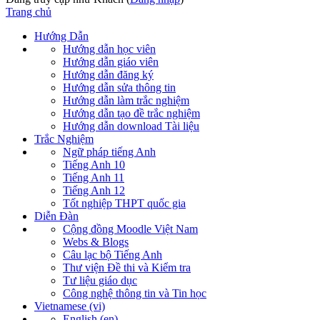
Trang chủ
Hướng Dẫn
Hướng dẫn học viên
Hướng dẫn giáo viên
Hướng dẫn đăng ký
Hướng dẫn sửa thông tin
Hướng dẫn làm trắc nghiệm
Hướng dẫn tạo đề trắc nghiệm
Hướng dẫn download Tài liệu
Trắc Nghiệm
Ngữ pháp tiếng Anh
Tiếng Anh 10
Tiếng Anh 11
Tiếng Anh 12
Tốt nghiệp THPT quốc gia
Diễn Đàn
Cộng đồng Moodle Việt Nam
Webs & Blogs
Câu lạc bộ Tiếng Anh
Thư viện Đề thi và Kiểm tra
Tư liệu giáo dục
Công nghệ thông tin và Tin học
Vietnamese ‎(vi)‎
English ‎(en)‎