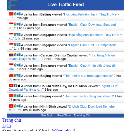
Live Traffic Feed
A visitor from
Beijing
viewed "
Học tiếng Anh lên nhanh ThayTro.Net -
…
"
1 min ago
A visitor from
Singapore
viewed "
English Club: Download Succeed
in…
"
1 hr 17 mins ago
A visitor from
Singapore
viewed "
Học tiếng Anh lên nhanh ThayTro.Net
-…
"
1 hr 32 mins ago
A visitor from
Singapore
viewed "
English Club: Unit 6: Competitions -
…
"
1 hr 54 mins ago
A visitor from
Caracas, Distrito Capital
viewed "
Học tiếng Anh lên
nhanh ThayTro.Net -…
"
2 hrs 1 min ago
A visitor from
Singapore
viewed "
English Club: Nhận biết từ loại để
làm…
"
2 hrs 7 mins ago
A visitor from
Beijing
viewed "
Thẻ - chinh sua frontpage moodle
"
2 hrs
53 mins ago
A visitor from
Ho Chi Minh City, Ho Chi Minh
viewed "
English Club:
Download Family and…
"
3 hrs ago
A visitor from
Beijing
viewed "
Thẻ - tao cau hoi dang blackboard
"
4 hrs
27 mins ago
A visitor from
Ninh Binh
viewed "
English Club: Download file nghe
MP3…
"
6 hrs 40 mins ago
Get Script
Real Time
Tracking ON
Trang chủ
Lịch
Đang truy cập như Khách (
Đăng nhập
)