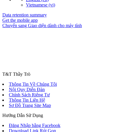
Vietnamese ‎(vi)‎
Data retention summary
Get the mobile app
Chuyển sang Giao diện dành cho máy tính
BẠN NHẤN CHƯA?
THI ONLINE
CONTACT US
T&T Thầy Trò
DONATE NOW
Thông Tin Về Chúng Tôi
Nội Quy Diễn Đàn
Chính Sách Riêng Tư
Thông Tin Liên Hệ
Sơ Đồ Trang Site Map
Hướng Dẫn Sử Dụng
Đăng Nhập bằng Facebook
Download Link Rút Gọn