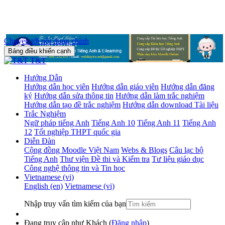
Chuyển tới nội dung chính
Bảng điều khiển cạnh
T&T
Hướng Dẫn
Hướng dẫn học viên
Hướng dẫn giáo viên
Hướng dẫn đăng
ký
Hướng dẫn sửa thông tin
Hướng dẫn làm trắc nghiệm
Hướng dẫn tạo đề trắc nghiệm
Hướng dẫn download Tài liệu
Trắc Nghiệm
Ngữ pháp tiếng Anh
Tiếng Anh 10
Tiếng Anh 11
Tiếng Anh
12
Tốt nghiệp THPT quốc gia
Diễn Đàn
Cộng đồng Moodle Việt Nam
Webs & Blogs
Câu lạc bộ
Tiếng Anh
Thư viện Đề thi và Kiểm tra
Tư liệu giáo dục
Công nghệ thông tin và Tin học
Vietnamese ‎(vi)‎
English ‎(en)‎
Vietnamese ‎(vi)‎
Nhập truy vấn tìm kiếm của bạn
Đang truy cập như Khách (
Đăng nhập
)