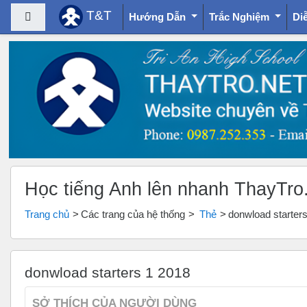
T&T
Bảng điều khiển cạnh
Hướng Dẫn
Trắc Nghiệm
Di
Chuyển tới nội dung chính
Học tiếng Anh lên nhanh ThayTro
Trang chủ
Các trang của hệ thống
Thẻ
donwload starter
donwload starters 1 2018
SỞ THÍCH CỦA NGƯỜI DÙNG