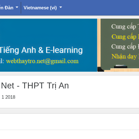
ễn Đàn
Vietnamese ‎(vi)‎
.Net - THPT Trị An
s 1 2018