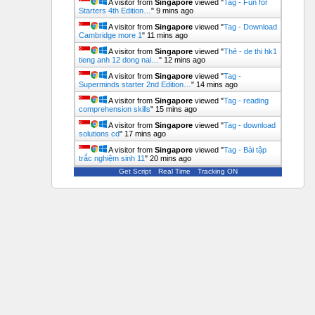
A visitor from
Singapore
viewed "
Tag - Fun for
Starters 4th Edition…
"
9 mins ago
A visitor from
Singapore
viewed "
Tag - Download
Cambridge more 1
"
11 mins ago
A visitor from
Singapore
viewed "
Thẻ - de thi hk1
tieng anh 12 dong nai…
"
12 mins ago
A visitor from
Singapore
viewed "
Tag -
Superminds starter 2nd Edition…
"
14 mins ago
A visitor from
Singapore
viewed "
Tag - reading
comprehension skills
"
15 mins ago
A visitor from
Singapore
viewed "
Tag - download
solutions cd
"
17 mins ago
A visitor from
Singapore
viewed "
Tag - Bài tập
trắc nghiệm sinh 11
"
20 mins ago
Get Script
Real Time
Tracking ON