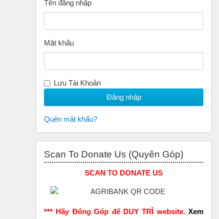
Tên đăng nhập
Mật khẩu
Lưu Tài Khoản
Quên mật khẩu?
Bỏ qua Scan to Donate Us (Quyên Góp)
Scan To Donate Us (Quyên Góp)
SCAN TO DONATE US
*** Hãy Đóng Góp để DUY TRÌ website.
Xem