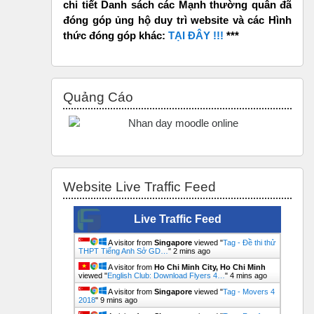
chi tiết Danh sách các Mạnh thường quân đã
đóng góp ủng hộ duy trì website và các Hình
thức đóng góp khác:
TẠI ĐÂY !!!
***
Bỏ qua Quảng Cáo
Quảng Cáo
Bỏ qua Website Live Traffic Feed
Website Live Traffic Feed
Live Traffic Feed
A visitor from
Singapore
viewed "
Tag - Đề thi thử
THPT Tiếng Anh Sở GD…
"
2 mins ago
A visitor from
Ho Chi Minh City, Ho Chi Minh
viewed "
English Club: Download Flyers 4…
"
4 mins ago
A visitor from
Singapore
viewed "
Tag - Movers 4
2018
"
9 mins ago