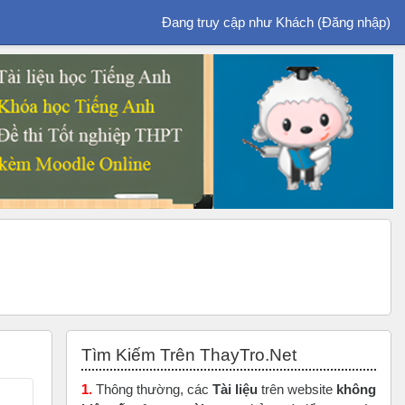
Đang truy cập như Khách (
Đăng nhập
)
Bỏ qua Tìm Kiếm Trên ThayTro.Net
Tìm Kiếm Trên ThayTro.Net
1.
Thông thường, các
Tài liệu
trên website
không