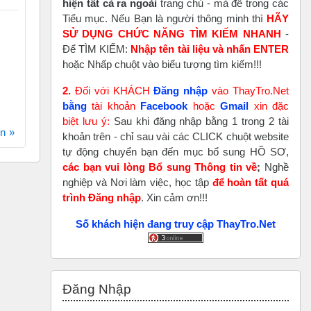
hiện tất cả ra ngoài
trang chủ - mà để trong các
Tiểu mục. Nếu Bạn là người thông minh thì
HÃY
SỬ DỤNG CHỨC NĂNG TÌM KIẾM NHANH
-
Để TÌM KIẾM:
Nhập tên tài liệu và nhấn ENTER
hoặc Nhấp chuột vào biểu tượng tìm kiếm!!!
2.
Đối với KHÁCH
Đăng nhập
vào ThayTro.Net
bằng
tài khoản
Faceboo
k
hoặc
Gmail
xin đặc
biệt lưu ý:
Sau khi đăng nhập bằng 1 trong 2 tài
ơn
khoản trên - chỉ sau vài các CLICK chuột website
tự động chuyển bạn đến mục bổ sung HỒ SƠ,
các bạn vui lòng Bổ sung Thông tin về
;
Nghề
nghiệp và Nơi làm việc, học tập
để hoàn tất
quá
trình Đăng nhập
. Xin cảm ơn!!!
Số khách hiện đang truy cập ThayTro.Net
Bỏ qua Đăng nhập
Đăng Nhập