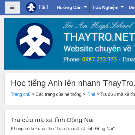
T&T
Bảng điều khiển cạnh
Hướng Dẫn
Trắc Nghiệm
Di
Chuyển tới nội dung chính
Học tiếng Anh lên nhanh ThayTro
Trang chủ
Các trang của hệ thống
Thẻ
Tra cứu mã xã tỉ
Tra cứu mã xã tỉnh Đồng Nai
Không có kết quả cho "Tra cứu mã xã tỉnh Đồng Nai"