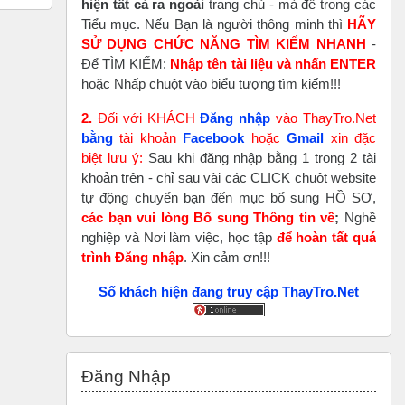
hiện tất cả ra ngoài
trang chủ - mà để trong các
Tiểu mục. Nếu Bạn là người thông minh thì
HÃY
SỬ DỤNG CHỨC NĂNG TÌM KIẾM NHANH
-
Để TÌM KIẾM:
Nhập tên tài liệu và nhấn ENTER
hoặc Nhấp chuột vào biểu tượng tìm kiếm!!!
2.
Đối với KHÁCH
Đăng nhập
vào ThayTro.Net
bằng
tài khoản
Faceboo
k
hoặc
Gmail
xin đặc
biệt lưu ý:
Sau khi đăng nhập bằng 1 trong 2 tài
khoản trên - chỉ sau vài các CLICK chuột website
tự động chuyển bạn đến mục bổ sung HỒ SƠ,
các bạn vui lòng Bổ sung Thông tin về
;
Nghề
nghiệp và Nơi làm việc, học tập
để hoàn tất
quá
trình Đăng nhập
. Xin cảm ơn!!!
Số khách hiện đang truy cập ThayTro.Net
Bỏ qua Đăng nhập
Đăng Nhập