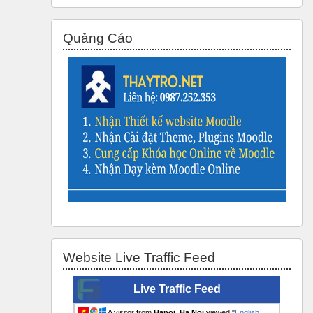
Bỏ qua Quảng Cáo
Quảng Cáo
Bỏ qua Website Live Traffic Feed
Website Live Traffic Feed
Live Traffic Feed
A visitor from
Hanoi, Ha Noi
viewed "
English