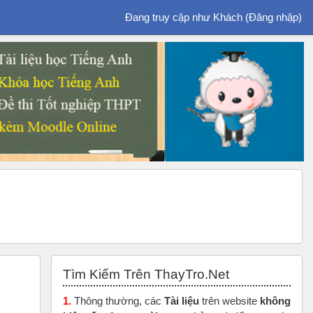
Đang truy cập như Khách (
Đăng nhập
)
Bỏ qua Tìm Kiếm Trên ThayTro.Net
Tìm Kiếm Trên ThayTro.Net
1.
Thông thường, các
Tài liệu
trên website
không