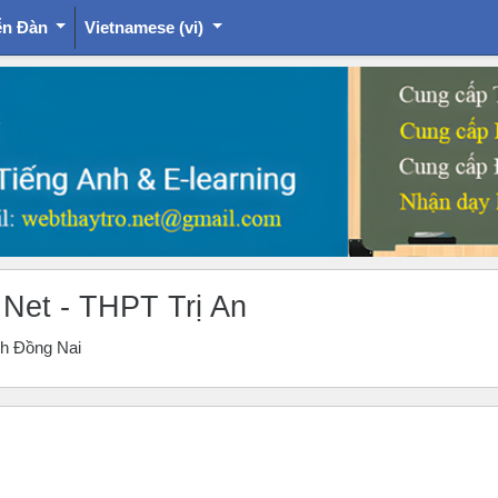
ễn Đàn
Vietnamese ‎(vi)‎
.Net - THPT Trị An
nh Đồng Nai