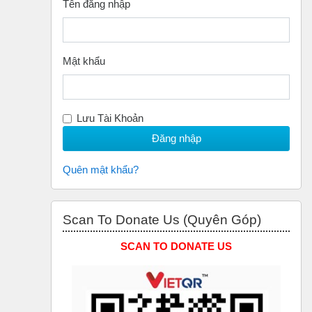
Tên đăng nhập
Mật khẩu
Lưu Tài Khoản
Quên mật khẩu?
Bỏ qua Scan to Donate Us (Quyên Góp)
Scan To Donate Us (Quyên Góp)
SCAN TO DONATE US