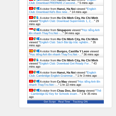
Club: Download PREPARE 2 second…
"
5 mins ago
A visitor from
Hanoi, Ha Noi
viewed "
English
Club: Download Kid's Box new…
"
14 mins ago
A visitor from
Ho Chi Minh City, Ho Chi Minh
viewed "
English Club: Download Superminds 1, 2,…
"
29
mins ago
A visitor from
Singapore
viewed "
Học tiếng Anh
lên nhanh ThayTro.Net -…
"
34 mins ago
A visitor from
Ho Chi Minh City, Ho Chi Minh
viewed "
English Club: Sách Bài tập trắc nghiệm…
"
35
mins ago
A visitor from
Burgos, Castilla Y Leon
viewed
"
Học tiếng Anh lên nhanh ThayTro.Net -…
"
36 mins ago
A visitor from
Ho Chi Minh City, Ho Chi Minh
viewed "
English Club: Download Get Ready For…
"
43
mins ago
A visitor from
Hanoi, Ha Noi
viewed "
English
Club: Cambridge English Grammar…
"
1 hr 3 mins ago
A visitor from
Ca Mau
viewed "
Học tiếng Anh lên
nhanh ThayTro.Net -…
"
1 hr 22 mins ago
A visitor from
Chau Doc, An Giang
viewed "
Thẻ
- Cambridge A2 Key for Schools exam…
"
1 hr 35 mins
ago
Get Script
Real Time
Tracking ON