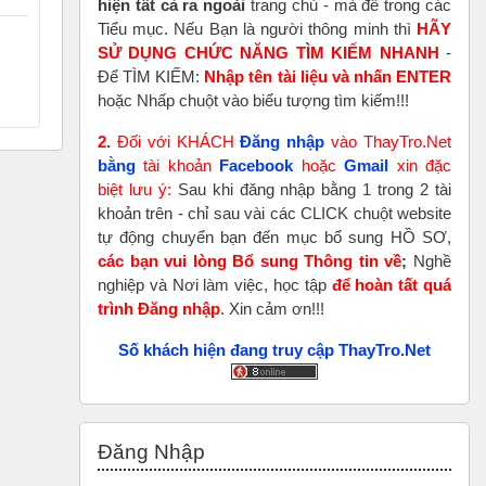
hiện tất cả ra ngoài
trang chủ - mà để trong các
Tiểu mục. Nếu Bạn là người thông minh thì
HÃY
SỬ DỤNG CHỨC NĂNG TÌM KIẾM NHANH
-
Để TÌM KIẾM:
Nhập tên tài liệu và nhấn ENTER
hoặc Nhấp chuột vào biểu tượng tìm kiếm!!!
2.
Đối với KHÁCH
Đăng nhập
vào ThayTro.Net
bằng
tài khoản
Faceboo
k
hoặc
Gmail
xin đặc
biệt lưu ý:
Sau khi đăng nhập bằng 1 trong 2 tài
khoản trên - chỉ sau vài các CLICK chuột website
tự động chuyển bạn đến mục bổ sung HỒ SƠ,
các bạn vui lòng Bổ sung Thông tin về
;
Nghề
nghiệp và Nơi làm việc, học tập
để hoàn tất
quá
trình Đăng nhập
. Xin cảm ơn!!!
Số khách hiện đang truy cập ThayTro.Net
Bỏ qua Đăng nhập
Đăng Nhập