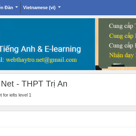
ễn Đàn
Vietnamese ‎(vi)‎
.Net - THPT Trị An
for ielts level 1