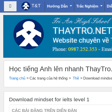
T&T
Bảng điều khiển cạnh
Hướng Dẫn
Trắc Nghiệm
Di
Chuyển tới nội dung chính
Học tiếng Anh lên nhanh ThayTro
Trang chủ
Các trang của hệ thống
Thẻ
Download mindset 
Download mindset for ielts level 1
CÁC BÀI ĐĂNG TRÊN DIỄN ĐÀN