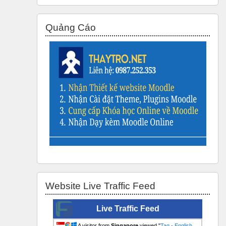
Bỏ qua Quảng Cáo
Quảng Cáo
Bỏ qua Website Live Traffic Feed
Website Live Traffic Feed
Live Traffic Feed
A visitor from
Singapore
viewed "
Tag - English