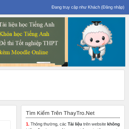
Đang truy cập như Khách (
Đăng nhập
)
Bỏ qua Tìm Kiếm Trên ThayTro.Net
Tìm Kiếm Trên ThayTro.Net
1.
Thông thường, các
Tài liệu
trên website
không