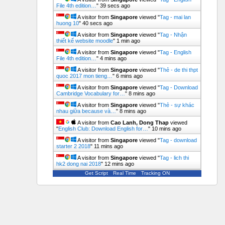
File 4th edition…
"
39 secs ago
A visitor from
Singapore
viewed "
Tag - mai lan
huong 10
"
40 secs ago
A visitor from
Singapore
viewed "
Tag - Nhận
thiết kế website moodle
"
1 min ago
A visitor from
Singapore
viewed "
Tag - English
File 4th edition…
"
4 mins ago
A visitor from
Singapore
viewed "
Thẻ - de thi thpt
quoc 2017 mon tieng…
"
6 mins ago
A visitor from
Singapore
viewed "
Tag - Download
Cambridge Vocabulary for…
"
8 mins ago
A visitor from
Singapore
viewed "
Thẻ - sự khác
nhau giữa because và…
"
8 mins ago
A visitor from
Cao Lanh, Dong Thap
viewed
"
English Club: Download English for…
"
10 mins ago
A visitor from
Singapore
viewed "
Tag - download
starter 2 2018
"
11 mins ago
A visitor from
Singapore
viewed "
Tag - lich thi
hk2 dong nai 2018
"
12 mins ago
Get Script
Real Time
Tracking ON