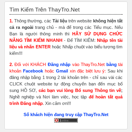
Skip Tìm Kiếm Trên ThayTro.Net
Tìm Kiếm Trên ThayTro.Net
1.
Thông thường, các
Tài liệu
trên website
không hiện tất
cả ra ngoài
trang chủ - mà để trong các Tiểu mục. Nếu
Bạn là người thông minh thì
HÃY SỬ DỤNG CHỨC
NĂNG TÌM KIẾM NHANH
- Để TÌM KIẾM:
Nhập tên tài
liệu và nhấn ENTER
hoặc Nhấp chuột vào biểu tượng tìm
kiếm!!!
2.
Đối với KHÁCH
Đăng nhập
vào ThayTro.Net
bằng
tài
khoản
Faceboo
k
hoặc
Gmail
xin đặc biệt lưu ý:
Sau khi
đăng nhập bằng 1 trong 2 tài khoản trên - chỉ sau vài các
CLICK chuột website tự động chuyển bạn đến mục bổ
sung HỒ SƠ,
các bạn vui lòng Bổ sung Thông tin về
;
Nghề nghiệp và Nơi làm việc, học tập
để hoàn tất
quá
trình Đăng nhập
. Xin cảm ơn!!!
Số khách hiện đang truy cập ThayTro.Net