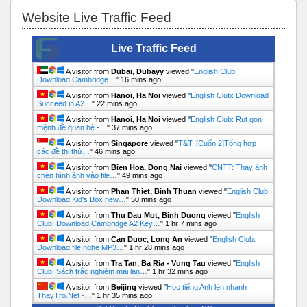
Skip Website Live Traffic Feed
Website Live Traffic Feed
Live Traffic Feed
A visitor from
Dubai, Dubayy
viewed "
English Club:
Download Cambridge…
"
16 mins ago
A visitor from
Hanoi, Ha Noi
viewed "
English Club: Download
Succeed in A2…
"
22 mins ago
A visitor from
Hanoi, Ha Noi
viewed "
English Club: Rút gọn
mệnh đề quan hệ -…
"
37 mins ago
A visitor from
Singapore
viewed "
T&T: [Cuốn 2]Tổng hợp
các đề thi thử…
"
46 mins ago
A visitor from
Bien Hoa, Dong Nai
viewed "
CNTT: Thay ảnh
chèn hình ảnh vào file…
"
49 mins ago
A visitor from
Phan Thiet, Binh Thuan
viewed "
English Club:
Download Kid's Box new…
"
50 mins ago
A visitor from
Thu Dau Mot, Binh Duong
viewed "
English
Club: Download Cambridge A2 Key…
"
1 hr 7 mins ago
A visitor from
Can Duoc, Long An
viewed "
English Club:
Download file nghe MP3…
"
1 hr 28 mins ago
A visitor from
Tra Tan, Ba Ria - Vung Tau
viewed "
English
Club: Sách trắc nghiệm mai lan…
"
1 hr 32 mins ago
A visitor from
Beijing
viewed "
Học tiếng Anh lên nhanh
ThayTro.Net -…
"
1 hr 35 mins ago