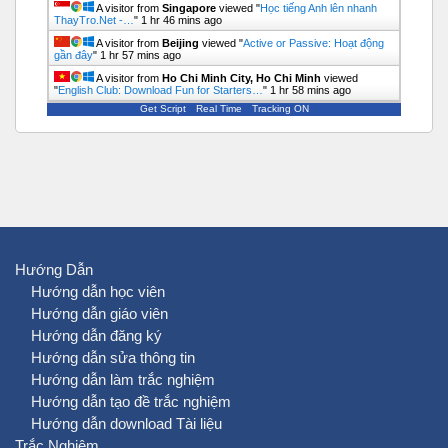
A visitor from
Singapore
viewed "
Học tiếng Anh lên nhanh
ThayTro.Net -…
"
1 hr 46 mins ago
A visitor from
Beijing
viewed "
Active or Passive: Hoạt động
gần đây
"
1 hr 57 mins ago
A visitor from
Ho Chi Minh City, Ho Chi Minh
viewed
"
English Club: Download Fun for Starters…
"
1 hr 58 mins ago
Get Script
Real Time
Tracking ON
Hướng Dẫn
Hướng dẫn học viên
Hướng dẫn giáo viên
Hướng dẫn đăng ký
Hướng dẫn sửa thông tin
Hướng dẫn làm trắc nghiệm
Hướng dẫn tạo đề trắc nghiệm
Hướng dẫn download Tài liệu
Trắc Nghiệm