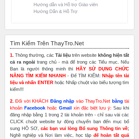
Hướng dẫn và Hỗ trợ Giáo viên
Hướng Dẫn & Hỗ Trợ
Bỏ qua Tìm Kiếm Trên ThayTro.Net
Tìm Kiếm Trên ThayTro.Net
1.
Thông thường, các
Tài liệu
trên website
không hiện tất
cả ra ngoài
trang chủ - mà để trong các Tiểu mục. Nếu
Bạn là người thông minh thì
HÃY SỬ DỤNG CHỨC
NĂNG TÌM KIẾM NHANH
- Để TÌM KIẾM:
Nhập tên tài
liệu và nhấn ENTER
hoặc Nhấp chuột vào biểu tượng tìm
kiếm!!!
2.
Đối với KHÁCH
Đăng nhập
vào ThayTro.Net
bằng
tài
khoản
Faceboo
k
hoặc
Gmail
xin đặc biệt lưu ý:
Sau khi
đăng nhập bằng 1 trong 2 tài khoản trên - chỉ sau vài các
CLICK chuột website tự động chuyển bạn đến mục bổ
sung HỒ SƠ,
các bạn vui lòng Bổ sung Thông tin về
;
Nghề nghiệp và Nơi làm việc, học tập
để hoàn tất
quá