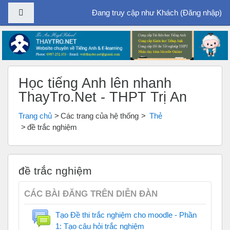
Bảng điều khiển cạnh
Đang truy cập như Khách (
Đăng nhập
)
Chuyển tới nội dung chính
Học tiếng Anh lên nhanh
ThayTro.Net - THPT Trị An
Trang chủ
Các trang của hệ thống
Thẻ
đề trắc nghiệm
đề trắc nghiệm
CÁC BÀI ĐĂNG TRÊN DIỄN ĐÀN
Tạo Đề thi trắc nghiệm cho moodle - Phần
1: Tạo câu hỏi trắc nghiệm