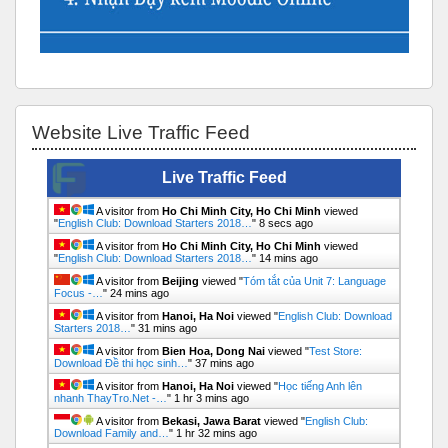
Bỏ qua Website Live Traffic Feed
Website Live Traffic Feed
Live Traffic Feed
A visitor from
Ho Chi Minh City, Ho Chi Minh
viewed
"
English Club: Download Starters 2018…
"
8 secs ago
A visitor from
Ho Chi Minh City, Ho Chi Minh
viewed
"
English Club: Download Starters 2018…
"
14 mins ago
A visitor from
Beijing
viewed "
Tóm tắt của Unit 7: Language
Focus -…
"
24 mins ago
A visitor from
Hanoi, Ha Noi
viewed "
English Club: Download
Starters 2018…
"
31 mins ago
A visitor from
Bien Hoa, Dong Nai
viewed "
Test Store:
Download Đề thi học sinh…
"
37 mins ago
A visitor from
Hanoi, Ha Noi
viewed "
Học tiếng Anh lên
nhanh ThayTro.Net -…
"
1 hr 3 mins ago
A visitor from
Bekasi, Jawa Barat
viewed "
English Club:
Download Family and…
"
1 hr 32 mins ago