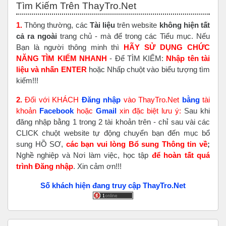
Tìm Kiếm Trên ThayTro.Net
1.
Thông thường, các
Tài liệu
trên website
không hiện tất
cả ra ngoài
trang chủ - mà để trong các Tiểu mục. Nếu
Bạn là người thông minh thì
HÃY SỬ DỤNG CHỨC
NĂNG TÌM KIẾM NHANH
- Để TÌM KIẾM:
Nhập tên tài
liệu và nhấn ENTER
hoặc Nhấp chuột vào biểu tượng tìm
kiếm!!!
2.
Đối với KHÁCH
Đăng nhập
vào ThayTro.Net
bằng
tài
khoản
Faceboo
k
hoặc
Gmail
xin đặc biệt lưu ý:
Sau khi
đăng nhập bằng 1 trong 2 tài khoản trên - chỉ sau vài các
CLICK chuột website tự động chuyển bạn đến mục bổ
sung HỒ SƠ,
các bạn vui lòng Bổ sung Thông tin về
;
Nghề nghiệp và Nơi làm việc, học tập
để hoàn tất
quá
trình Đăng nhập
. Xin cảm ơn!!!
Số khách hiện đang truy cập ThayTro.Net
Bỏ qua Đăng nhập