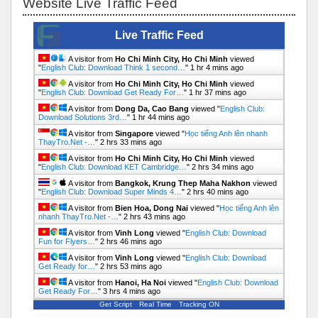
Website Live Traffic Feed
Live Traffic Feed
A visitor from
Ho Chi Minh City, Ho Chi Minh
viewed
"
English Club: Download Think 1 second…
"
1 hr 4 mins ago
A visitor from
Ho Chi Minh City, Ho Chi Minh
viewed
"
English Club: Download Get Ready For…
"
1 hr 37 mins ago
A visitor from
Dong Da, Cao Bang
viewed "
English Club:
Download Solutions 3rd…
"
1 hr 44 mins ago
A visitor from
Singapore
viewed "
Học tiếng Anh lên nhanh
ThayTro.Net -…
"
2 hrs 33 mins ago
A visitor from
Ho Chi Minh City, Ho Chi Minh
viewed
"
English Club: Download KET Cambridge…
"
2 hrs 34 mins ago
A visitor from
Bangkok, Krung Thep Maha Nakhon
viewed
"
English Club: Download Super Minds 4…
"
2 hrs 40 mins ago
A visitor from
Bien Hoa, Dong Nai
viewed "
Học tiếng Anh lên
nhanh ThayTro.Net -…
"
2 hrs 43 mins ago
A visitor from
Vinh Long
viewed "
English Club: Download
Fun for Flyers…
"
2 hrs 46 mins ago
A visitor from
Vinh Long
viewed "
English Club: Download
Get Ready for…
"
2 hrs 53 mins ago
A visitor from
Hanoi, Ha Noi
viewed "
English Club: Download
Get Ready For…
"
3 hrs 4 mins ago
Get Script
Real Time
Tracking ON