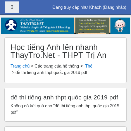
Bảng điều khiển cạnh
Đang truy cập như Khách (
Đăng nhập
)
Chuyển tới nội dung chính
Học tiếng Anh lên nhanh
ThayTro.Net - THPT Trị An
Trang chủ
Các trang của hệ thống
Thẻ
đề thi tiếng anh thpt quốc gia 2019 pdf
đề thi tiếng anh thpt quốc gia 2019 pdf
Không có kết quả cho "đề thi tiếng anh thpt quốc gia 2019
pdf"
Bỏ qua Tìm Kiếm Trên ThayTro.Net