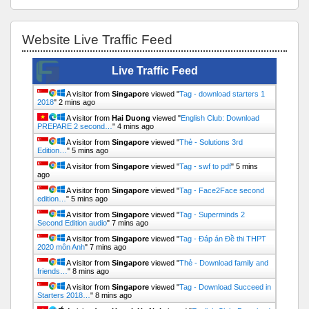
Bỏ qua Website Live Traffic Feed
Website Live Traffic Feed
Live Traffic Feed
A visitor from
Singapore
viewed "
Tag - download starters 1
2018
"
2 mins ago
A visitor from
Hai Duong
viewed "
English Club: Download
PREPARE 2 second…
"
4 mins ago
A visitor from
Singapore
viewed "
Thẻ - Solutions 3rd
Edition…
"
5 mins ago
A visitor from
Singapore
viewed "
Tag - swf to pdf
"
5 mins
ago
A visitor from
Singapore
viewed "
Tag - Face2Face second
edition…
"
5 mins ago
A visitor from
Singapore
viewed "
Tag - Superminds 2
Second Edition audio
"
7 mins ago
A visitor from
Singapore
viewed "
Tag - Đáp án Đề thi THPT
2020 môn Anh
"
7 mins ago
A visitor from
Singapore
viewed "
Thẻ - Download family and
friends…
"
8 mins ago
A visitor from
Singapore
viewed "
Tag - Download Succeed in
Starters 2018…
"
8 mins ago