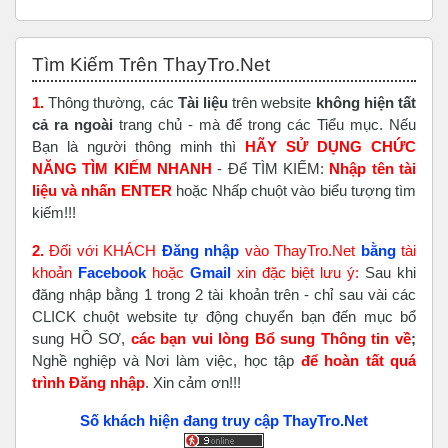
Bỏ qua Tìm Kiếm Trên ThayTro.Net
Tìm Kiếm Trên ThayTro.Net
1.
Thông thường, các
Tài liệu
trên website
không hiện tất
cả ra ngoài
trang chủ - mà để trong các Tiểu mục. Nếu
Bạn là người thông minh thì
HÃY SỬ DỤNG CHỨC
NĂNG TÌM KIẾM NHANH
- Để TÌM KIẾM:
Nhập tên tài
liệu và nhấn ENTER
hoặc Nhấp chuột vào biểu tượng tìm
kiếm!!!
2.
Đối với KHÁCH
Đăng nhập
vào ThayTro.Net
bằng
tài
khoản
Faceboo
k
hoặc
Gmail
xin đặc biệt lưu ý:
Sau khi
đăng nhập bằng 1 trong 2 tài khoản trên - chỉ sau vài các
CLICK chuột website tự động chuyển bạn đến mục bổ
sung HỒ SƠ,
các bạn vui lòng Bổ sung Thông tin về
;
Nghề nghiệp và Nơi làm việc, học tập
để hoàn tất
quá
trình Đăng nhập
. Xin cảm ơn!!!
Số khách hiện đang truy cập ThayTro.Net