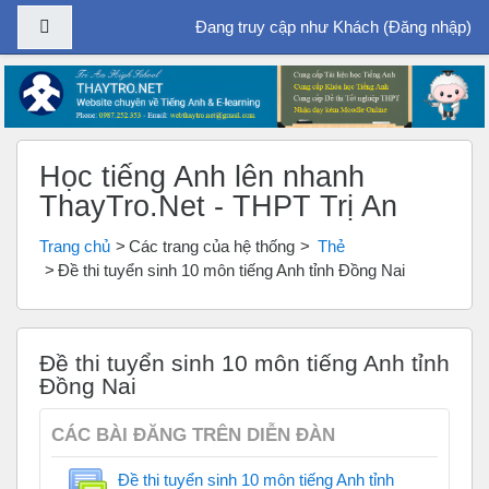
Bảng điều khiển cạnh
Đang truy cập như Khách (
Đăng nhập
)
Chuyển tới nội dung chính
Học tiếng Anh lên nhanh
ThayTro.Net - THPT Trị An
Trang chủ
Các trang của hệ thống
Thẻ
Đề thi tuyển sinh 10 môn tiếng Anh tỉnh Đồng Nai
Đề thi tuyển sinh 10 môn tiếng Anh tỉnh
Đồng Nai
CÁC BÀI ĐĂNG TRÊN DIỄN ĐÀN
Đề thi tuyển sinh 10 môn tiếng Anh tỉnh