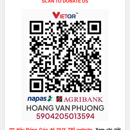
SCAN TO DONATE US
*** Hãy Đóng Góp để DUY TRÌ website.
Xem chi tiết