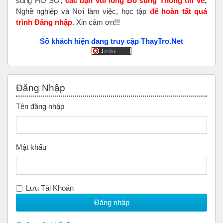
sung HỒ SƠ,
các bạn vui lòng Bổ sung Thông tin về
;
Nghề nghiệp và Nơi làm việc, học tập
để hoàn tất
quá
trình Đăng nhập
. Xin cảm ơn!!!
Số khách hiện đang truy cập ThayTro.Net
Bỏ qua Đăng nhập
Đăng Nhập
Tên đăng nhập
Mật khẩu
Lưu Tài Khoản