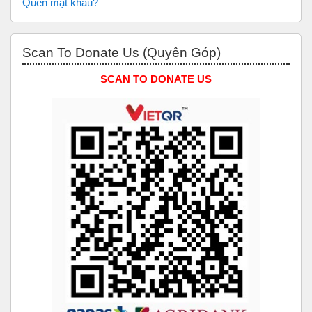
Quên mật khẩu?
Bỏ qua Scan to Donate Us (Quyên Góp)
Scan To Donate Us (Quyên Góp)
SCAN TO DONATE US