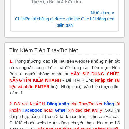
Thư viện Đề thi & Kiểm tra
Nhiều hơn
Chỉ hiển thị những gì được gắn thẻ Các bài đăng trên
diễn đàn
Bỏ qua Tìm Kiếm Trên ThayTro.Net
Tìm Kiếm Trên ThayTro.Net
1.
Thông thường, các
Tài liệu
trên website
không hiện tất
cả ra ngoài
trang chủ - mà để trong các Tiểu mục. Nếu
Bạn là người thông minh thì
HÃY SỬ DỤNG CHỨC
NĂNG TÌM KIẾM NHANH
- Để TÌM KIẾM:
Nhập tên tài
liệu và nhấn ENTER
hoặc Nhấp chuột vào biểu tượng tìm
kiếm!!!
2.
Đối với KHÁCH
Đăng nhập
vào ThayTro.Net
bằng
tài
khoản
Faceboo
k
hoặc
Gmail
xin đặc biệt lưu ý:
Sau khi
đăng nhập bằng 1 trong 2 tài khoản trên - chỉ sau vài các
CLICK chuột website tự động chuyển bạn đến mục bổ