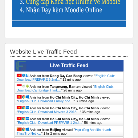
Bỏ qua Website Live Traffic Feed
Website Live Traffic Feed
Live Traffic Feed
A visitor from
Dong Da, Cao Bang
viewed "
English Club:
Download PREPARE 6 2nd…
"
13 mins ago
A visitor from
Tangerang, Banten
viewed "
English Club:
Download Cambridge Think…
"
26 mins ago
A visitor from
Ho Chi Minh City, Ho Chi Minh
viewed
"
English Club: Download Family and…
"
30 mins ago
A visitor from
Ho Chi Minh City, Ho Chi Minh
viewed
"
English Club: Download Movers 3 2018…
"
35 mins ago
A visitor from
Ho Chi Minh City, Ho Chi Minh
viewed
"
English Club: Download PREPARE 1 2nd…
"
56 mins ago
A visitor from
Beijing
viewed "
Học tiếng Anh lên nhanh
ThayTro.Net -…
"
1 hr 2 mins ago