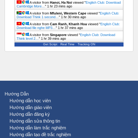
A visitor from
Hanoi, Ha Noi
viewed "
English Club: Download
Cambridge More…
"
1 hr 23 mins ago
A visitor from
Mfuleni, Western Cape
viewed "
English Club:
Download Think 1 second…
"
1 hr 30 mins ago
A visitor from
Cam Ranh, Khanh Hoa
viewed "
English Club:
Download file nghe MP3…
"
1 hr 37 mins ago
A visitor from
Singapore
viewed "
English Club: Download
Think level 2…
"
1 hr 39 mins ago
Get Script
Real Time
Tracking ON
Hướng Dẫn
Hướng dẫn học viên
Hướng dẫn giáo viên
Hướng dẫn đăng ký
Hướng dẫn sửa thông tin
Hướng dẫn làm trắc nghiệm
Hướng dẫn tạo đề trắc nghiệm