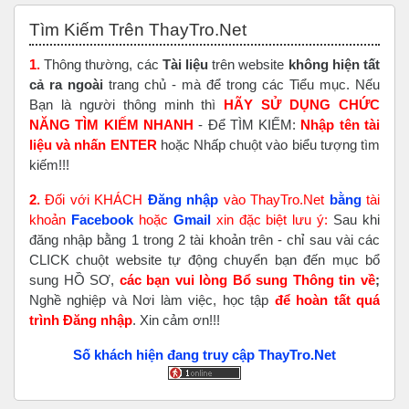
Bỏ qua Tìm Kiếm Trên ThayTro.Net
Tìm Kiếm Trên ThayTro.Net
1.
Thông thường, các
Tài liệu
trên website
không hiện tất
cả ra ngoài
trang chủ - mà để trong các Tiểu mục. Nếu
Bạn là người thông minh thì
HÃY SỬ DỤNG CHỨC
NĂNG TÌM KIẾM NHANH
- Để TÌM KIẾM:
Nhập tên tài
liệu và nhấn ENTER
hoặc Nhấp chuột vào biểu tượng tìm
kiếm!!!
2.
Đối với KHÁCH
Đăng nhập
vào ThayTro.Net
bằng
tài
khoản
Faceboo
k
hoặc
Gmail
xin đặc biệt lưu ý:
Sau khi
đăng nhập bằng 1 trong 2 tài khoản trên - chỉ sau vài các
CLICK chuột website tự động chuyển bạn đến mục bổ
sung HỒ SƠ,
các bạn vui lòng Bổ sung Thông tin về
;
Nghề nghiệp và Nơi làm việc, học tập
để hoàn tất
quá
trình Đăng nhập
. Xin cảm ơn!!!
Số khách hiện đang truy cập ThayTro.Net