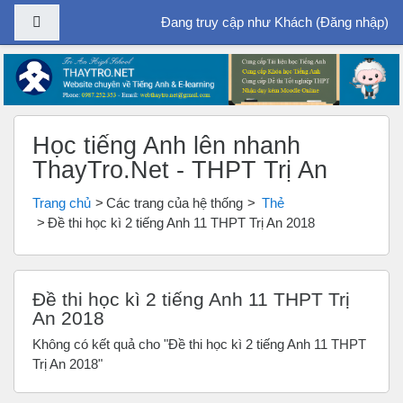
Bảng điều khiển cạnh
Đang truy cập như Khách (
Đăng nhập
)
Chuyển tới nội dung chính
Học tiếng Anh lên nhanh
ThayTro.Net - THPT Trị An
Trang chủ
Các trang của hệ thống
Thẻ
Đề thi học kì 2 tiếng Anh 11 THPT Trị An 2018
Đề thi học kì 2 tiếng Anh 11 THPT Trị
An 2018
Không có kết quả cho "Đề thi học kì 2 tiếng Anh 11 THPT
Trị An 2018"