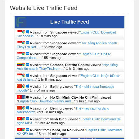
Bỏ qua Website Live Traffic Feed
Website Live Traffic Feed
Live Traffic Feed
A visitor from
Singapore
viewed "
English Club: Download
Succeed in…
"
18 mins ago
A visitor from
Singapore
viewed "
Học tiếng Anh lên nhanh
ThayTro.Net -…
"
33 mins ago
A visitor from
Singapore
viewed "
English Club: Unit 6:
Competitions -…
"
55 mins ago
A visitor from
Caracas, Distrito Capital
viewed "
Học tiếng
Anh lên nhanh ThayTro.Net -…
"
1 hr 3 mins ago
A visitor from
Singapore
viewed "
English Club: Nhận biết từ
loại để làm…
"
1 hr 8 mins ago
A visitor from
Beijing
viewed "
Thẻ - chinh sua frontpage
moodle
"
1 hr 54 mins ago
A visitor from
Ho Chi Minh City, Ho Chi Minh
viewed
"
English Club: Download Family and…
"
2 hrs 1 min ago
A visitor from
Beijing
viewed "
Thẻ - tao cau hoi dang
blackboard
"
3 hrs 28 mins ago
A visitor from
Ninh Binh
viewed "
English Club: Download file
nghe MP3…
"
5 hrs 42 mins ago
A visitor from
Hanoi, Ha Noi
viewed "
English Club: Download
A2 KEY for…
"
5 hrs 49 mins ago