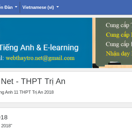
ễn Đàn
Vietnamese ‎(vi)‎
.Net - THPT Trị An
iếng Anh 11 THPT Trị An 2018
018
n 2018"