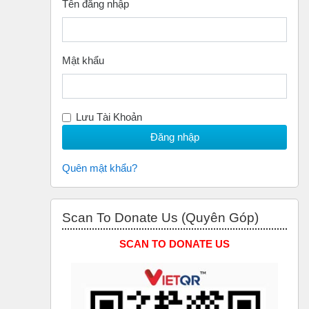
Tên đăng nhập
Mật khẩu
Lưu Tài Khoản
Quên mật khẩu?
Bỏ qua Scan to Donate Us (Quyên Góp)
Scan To Donate Us (Quyên Góp)
SCAN TO DONATE US