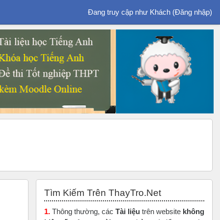
Đang truy cập như Khách (
Đăng nhập
)
Bỏ qua Tìm Kiếm Trên ThayTro.Net
Tìm Kiếm Trên ThayTro.Net
1.
Thông thường, các
Tài liệu
trên website
không