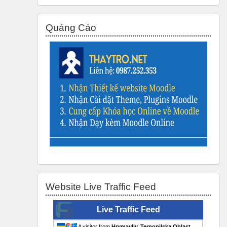
Bỏ qua Quảng Cáo
Quảng Cáo
Bỏ qua Website Live Traffic Feed
Website Live Traffic Feed
Live Traffic Feed
A visitor from
Hrymayliv, Ternopilska Oblast