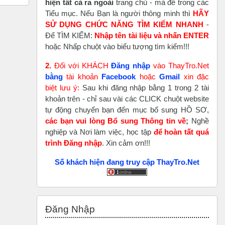
hiện tất cả ra ngoài
trang chủ - mà để trong các
Tiểu mục. Nếu Bạn là người thông minh thì
HÃY
SỬ DỤNG CHỨC NĂNG TÌM KIẾM NHANH
-
Để TÌM KIẾM:
Nhập tên tài liệu và nhấn ENTER
hoặc Nhấp chuột vào biểu tượng tìm kiếm!!!
2.
Đối với KHÁCH
Đăng nhập
vào ThayTro.Net
bằng
tài khoản
Faceboo
k
hoặc
Gmail
xin đặc
biệt lưu ý:
Sau khi đăng nhập bằng 1 trong 2 tài
khoản trên - chỉ sau vài các CLICK chuột website
tự động chuyển bạn đến mục bổ sung HỒ SƠ,
các bạn vui lòng Bổ sung Thông tin về
;
Nghề
nghiệp và Nơi làm việc, học tập
để hoàn tất
quá
trình Đăng nhập
. Xin cảm ơn!!!
Số khách hiện đang truy cập ThayTro.Net
Bỏ qua Đăng nhập
Đăng Nhập