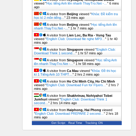
viewed "
Học tiếng Anh lên nhanh ThayTro.Net -…
"
6 mins
ago
A visitor from
Beijing
viewed "
Khóa: Đề kiểm tra
học kì 2 môn tiếng…
"
23 mins ago
A visitor from
Beijing
viewed "
Học tiếng Anh lên
nhanh ThayTro.Net -…
"
1 hr 7 mins ago
A visitor from
Lien Loc, Ba Ria - Vung Tau
viewed "
English Club: Download file nghe MP3…
"
1 hr 40
mins ago
A visitor from
Singapore
viewed "
English Club:
Download Think 1 second…
"
1 hr 57 mins ago
A visitor from
Singapore
viewed "
Học tiếng Anh
lên nhanh ThayTro.Net -…
"
1 hr 58 mins ago
A visitor from
Ca Mau
viewed "
Khóa: Đề thi học
kì 1 Tiếng Anh 10 THPT…
"
2 hrs 2 mins ago
A visitor from
Ho Chi Minh City, Ho Chi Minh
viewed "
English Club: Download Fun for Flyers…
"
2 hrs 7
mins ago
A visitor from
Shakhrinav, Nohiyahoi Tobei
Jumhuri
viewed "
English Club: Download Think 1
second…
"
2 hrs 14 mins ago
A visitor from
Haiphong, Hai Phong
viewed
"
English Club: Download PREPARE 2 second…
"
2 hrs 18
mins ago
Get Script
Real Time
Tracking ON