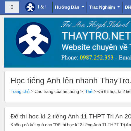
T&T
Bảng điều khiển cạnh
Hướng Dẫn
Trắc Nghiệm
Di
Chuyển tới nội dung chính
Học tiếng Anh lên nhanh ThayTro
Trang chủ
Các trang của hệ thống
Thẻ
Đề thi học kì 2 t
Đề thi học kì 2 tiếng Anh 11 THPT Trị An 2
Không có kết quả cho "Đề thi học kì 2 tiếng Anh 11 THPT Trị A