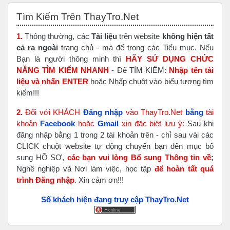
Bỏ qua Tìm Kiếm Trên ThayTro.Net
Tìm Kiếm Trên ThayTro.Net
1.
Thông thường, các
Tài liệu
trên website
không hiện tất
cả ra ngoài
trang chủ - mà để trong các Tiểu mục. Nếu
Bạn là người thông minh thì
HÃY SỬ DỤNG CHỨC
NĂNG TÌM KIẾM NHANH
- Để TÌM KIẾM:
Nhập tên tài
liệu và nhấn ENTER
hoặc Nhấp chuột vào biểu tượng tìm
kiếm!!!
2.
Đối với KHÁCH
Đăng nhập
vào ThayTro.Net
bằng
tài
khoản
Faceboo
k
hoặc
Gmail
xin đặc biệt lưu ý:
Sau khi
đăng nhập bằng 1 trong 2 tài khoản trên - chỉ sau vài các
CLICK chuột website tự động chuyển bạn đến mục bổ
sung HỒ SƠ,
các bạn vui lòng Bổ sung Thông tin về
;
Nghề nghiệp và Nơi làm việc, học tập
để hoàn tất
quá
trình Đăng nhập
. Xin cảm ơn!!!
Số khách hiện đang truy cập ThayTro.Net