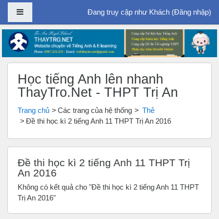
Bảng điều khiển cạnh
Đang truy cập như Khách (
Đăng nhập
)
Chuyển tới nội dung chính
Học tiếng Anh lên nhanh
ThayTro.Net - THPT Trị An
Trang chủ
Các trang của hệ thống
Thẻ
Đề thi học kì 2 tiếng Anh 11 THPT Trị An 2016
Đề thi học kì 2 tiếng Anh 11 THPT Trị
An 2016
Không có kết quả cho "Đề thi học kì 2 tiếng Anh 11 THPT
Trị An 2016"