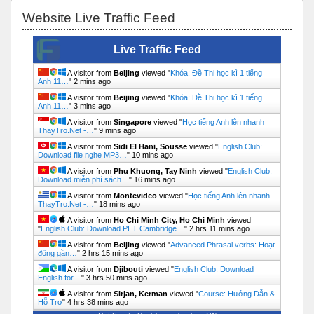
Bỏ qua Website Live Traffic Feed
Website Live Traffic Feed
Live Traffic Feed
A visitor from
Beijing
viewed "
Khóa: Đề Thi học kì 1 tiếng
Anh 11…
"
2 mins ago
A visitor from
Beijing
viewed "
Khóa: Đề Thi học kì 1 tiếng
Anh 11…
"
3 mins ago
A visitor from
Singapore
viewed "
Học tiếng Anh lên nhanh
ThayTro.Net -…
"
9 mins ago
A visitor from
Sidi El Hani, Sousse
viewed "
English Club:
Download file nghe MP3…
"
10 mins ago
A visitor from
Phu Khuong, Tay Ninh
viewed "
English Club:
Download miễn phí sách…
"
16 mins ago
A visitor from
Montevideo
viewed "
Học tiếng Anh lên nhanh
ThayTro.Net -…
"
18 mins ago
A visitor from
Ho Chi Minh City, Ho Chi Minh
viewed
"
English Club: Download PET Cambridge…
"
2 hrs 11 mins ago
A visitor from
Beijing
viewed "
Advanced Phrasal verbs: Hoạt
động gần…
"
2 hrs 15 mins ago
A visitor from
Djibouti
viewed "
English Club: Download
English for…
"
3 hrs 50 mins ago
A visitor from
Sirjan, Kerman
viewed "
Course: Hướng Dẫn &
Hỗ Trợ
"
4 hrs 38 mins ago