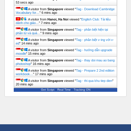
53 secs ago
A visitor from
Singapore
viewed "
Tag - Download Cambridge
Vocabulary for…
"
6 mins ago
A visitor from
Hanoi, Ha Noi
viewed "
English Club: Tài liệu
dành cho giáo…
"
7 mins ago
A visitor from
Singapore
viewed "
Tag - phân biệt hiện tại
phân từ và quá…
"
9 mins ago
A visitor from
Singapore
viewed "
Tag - phân biệt v-ing với v-
ed
"
14 mins ago
A visitor from
Singapore
viewed "
Tag - hướng dẫn upgrade
moodle
"
15 mins ago
A visitor from
Singapore
viewed "
Tag - thay doi mau ao bang
photoshop
"
16 mins ago
A visitor from
Singapore
viewed "
Tag - Prepare 2 2nd edition
workbook…
"
17 mins ago
A visitor from
Singapore
viewed "
Tag - thi qua khu tiep dien
"
20 mins ago
Get Script
Real Time
Tracking ON