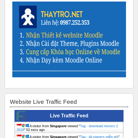
Skip Website Live Traffic Feed
Website Live Traffic Feed
Live Traffic Feed
A visitor from
Singapore
viewed "
Tag - download movers 2
2018
"
52 secs ago
A visitor from
Singapore
viewed "
Tag - tải starters miễn phí
"