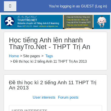
Side panel
You’re logging in as GUEST (
Log in
)
Skip to main content
Học tiếng Anh lên nhanh
ThayTro.Net - THPT Trị An
Home
Site pages
Tags
Đề thi học kì 2 tiếng Anh 11 THPT Trị An 2013
Đề thi học kì 2 tiếng Anh 11 THPT Trị
An 2013
User interests
Forum posts