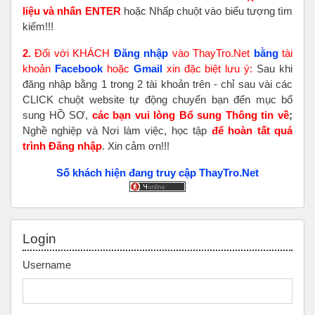
liệu và nhấn ENTER
hoặc Nhấp chuột vào biểu tượng tìm
kiếm!!!
2.
Đối với KHÁCH
Đăng nhập
vào ThayTro.Net
bằng
tài
khoản
Faceboo
k
hoặc
Gmail
xin đặc biệt lưu ý:
Sau khi
đăng nhập bằng 1 trong 2 tài khoản trên - chỉ sau vài các
CLICK chuột website tự động chuyển bạn đến mục bổ
sung HỒ SƠ,
các bạn vui lòng Bổ sung Thông tin về
;
Nghề nghiệp và Nơi làm việc, học tập
để hoàn tất
quá
trình Đăng nhập
. Xin cảm ơn!!!
Số khách hiện đang truy cập ThayTro.Net
Skip Login
Login
Username