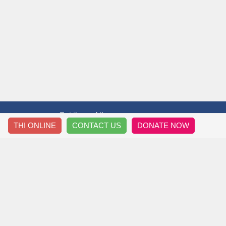
Get the mobile app
THI ONLINE
CONTACT US
DONATE NOW
T&T THẦY TRÒ
HƯỚ
Thông Tin Về Chúng Tôi
Đăng 
Nội Quy Diễn Đàn
Downl
Chính Sách Riêng Tư
Làm Đề
Thông Tin Liên Hệ
Sửa T
Sơ Đồ Trang Site Map
Tìm Ki