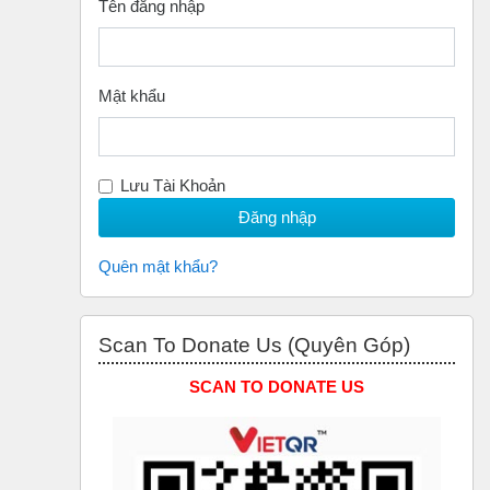
Tên đăng nhập
Mật khẩu
Lưu Tài Khoản
Quên mật khẩu?
Bỏ qua Scan to Donate Us (Quyên Góp)
Scan To Donate Us (Quyên Góp)
SCAN TO DONATE US