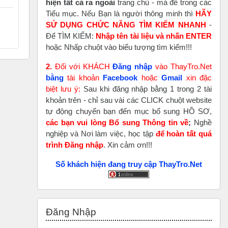
hiện tất cả ra ngoài
trang chủ - mà để trong các
Tiểu mục. Nếu Bạn là người thông minh thì
HÃY
SỬ DỤNG CHỨC NĂNG TÌM KIẾM NHANH
-
Để TÌM KIẾM:
Nhập tên tài liệu và nhấn ENTER
hoặc Nhấp chuột vào biểu tượng tìm kiếm!!!
2.
Đối với KHÁCH
Đăng nhập
vào ThayTro.Net
bằng
tài khoản
Faceboo
k
hoặc
Gmail
xin đặc
biệt lưu ý:
Sau khi đăng nhập bằng 1 trong 2 tài
khoản trên - chỉ sau vài các CLICK chuột website
tự động chuyển bạn đến mục bổ sung HỒ SƠ,
các bạn vui lòng Bổ sung Thông tin về
;
Nghề
nghiệp và Nơi làm việc, học tập
để hoàn tất
quá
trình Đăng nhập
. Xin cảm ơn!!!
Số khách hiện đang truy cập ThayTro.Net
Bỏ qua Đăng nhập
Đăng Nhập