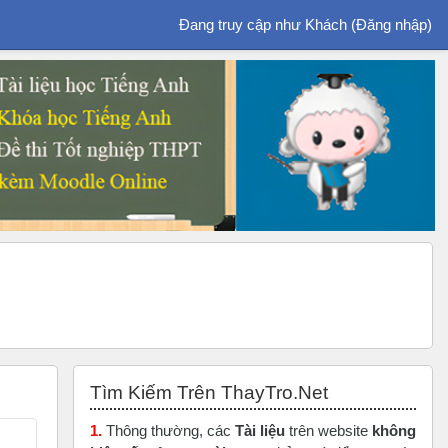
Đang truy cập như Khách (
Đăng nhập
)
Bỏ qua Tìm Kiếm Trên ThayTro.Net
Tìm Kiếm Trên ThayTro.Net
1.
Thông thường, các
Tài liệu
trên website
không