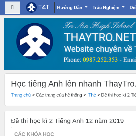
T&T
Bảng điều khiển cạnh
Hướng Dẫn
Trắc Nghiệm
Di
Chuyển tới nội dung chính
Học tiếng Anh lên nhanh ThayTro
Trang chủ
Các trang của hệ thống
Thẻ
Đề thi học kì 2 
Đề thi học kì 2 Tiếng Anh 12 năm 2019
CÁC KHÓA HỌC