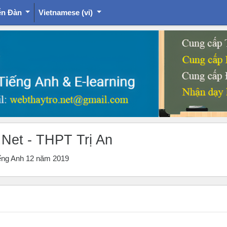
ễn Đàn
Vietnamese ‎(vi)‎
.Net - THPT Trị An
Tiếng Anh 12 năm 2019