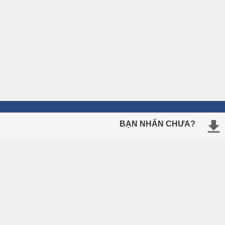
BẠN NHẤN CHƯA?
ÔN THI TRỰC TUYẾN
Ngữ Pháp Tiếng Anh
Tiếng Anh Lớp 10
Tiếng Anh Lớp 11
Tiếng Anh Lớp 12
Thi Thử Tốt Nghiệp THPT