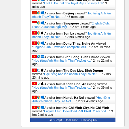
viewed "
CNTT: Bộ font chữ tuyệt đẹp cho máy tính
"
3
mins ago
A visitor from
Beijing
viewed "
Học tiếng Anh lên
nhanh ThayTro.Net -…
"
45 mins ago
A visitor from
Singapore
viewed "
English Club:
Dịch Ca dao tục ngữ Việt…
"
2 hrs 4 mins ago
A visitor from
Son La
viewed "
Học tiếng Anh lên
nhanh ThayTro.Net -…
"
2 hrs 6 mins ago
A visitor from
Dong Thap, Nghe An
viewed
"
English Club: Download complete ielts…
"
2 hrs 19 mins
ago
A visitor from
Binh Long, Binh Phuoc
viewed
"
Học tiếng Anh lên nhanh ThayTro.Net -…
"
2 hrs 22 mins
ago
A visitor from
Thu Dau Mot, Binh Duong
viewed "
Học tiếng Anh lên nhanh ThayTro.Net -…
"
2 hrs
23 mins ago
A visitor from
Khanh Hoa, An Giang
viewed
"
Học tiếng Anh lên nhanh ThayTro.Net -…
"
2 hrs 39 mins
ago
A visitor from
Hanoi, Ha Noi
viewed "
Học tiếng
Anh lên nhanh ThayTro.Net -…
"
2 hrs 45 mins ago
A visitor from
Ho Chi Minh City, Ho Chi Minh
viewed "
English Club: Download PREPARE 2 second…
"
3
hrs 2 mins ago
Get Script
Real Time
Tracking ON